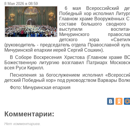
8 Мая 2026 в 08:59
6 мая Всероссийский дет
Победный хор исполнил Литур
Главном храме Вооружённых С
составе большого сводного 
выступили воспитанн
Мичуринского православ
детского хора «Светил
(руководитель - председатель отдела Православной кул
Мичуринской епархии иерей Сергий Сошкин).
В Соборе Воскресения Христова (Главном храме В
Божественную литургию возглавил Патриарх Московс
всея Руси Кирилл.
Песнопения за богослужением исполнил «Всеросси
детский Победный хор» под руководством Варвары Волк
Фото: Мичуринская епархия
Комментарии:
Нет комментариев.