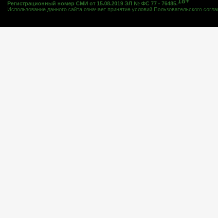
18+
Регистрационный номер СМИ от 15.08.2019 ЭЛ № ФС 77 - 76485.
Использование данного сайта означает принятие условий
Пользовательского согл