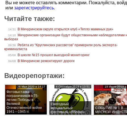
Вы не можете оставлять комментарии. Пожалуйста, вой
или
зарегистрируйтесь
.
Читайте также:
В Мичуринском округе открылся клуб «Тепло маминых рук»
14:51
Мичуринские организации будут общественными наблюдателями 
14:10
выборах
Ребята из “Круглинских рассветов” примерили роль эксперта-
09:56
криминалиста
В школе №15 прошел выездной мониторинг
05/08
В Мичуринске ремонтируют дороги
04/08
Видеорепортажи:
26 Мая 2020 в 14:17
4 Сентября 2019 в 13:51
19 Июля 2019 в 
Фотовыставка
пограничников к 75-
летию Победы в
Великой
Ежегодный
Отечественной войне
музыкальный
СОБЫТИЕ № 1 В
1941—1945 гг.
фестиваль «Яблоко»
МЯСНОЙ ИНДУСТ