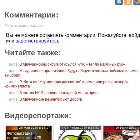
Комментарии:
Нет комментариев.
Вы не можете оставлять комментарии. Пожалуйста, вой
или
зарегистрируйтесь
.
Читайте также:
В Мичуринском округе открылся клуб «Тепло маминых рук»
06/08
Мичуринские организации будут общественными наблюдателями 
06/08
выборах
Ребята из “Круглинских рассветов” примерили роль эксперта-
06/08
криминалиста
В школе №15 прошел выездной мониторинг
05/08
В Мичуринске ремонтируют дороги
04/08
Видеорепортажи:
26 Мая 2020 в 14:17
4 Сентября 2019 в 13:51
19 Июля 2019 в 
Фотовыставка
пограничников к 75-