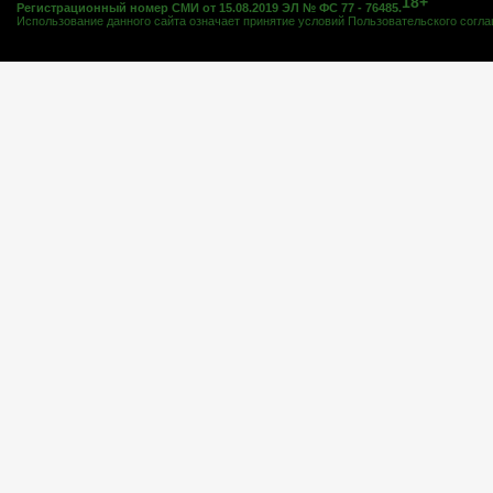
18+
Регистрационный номер СМИ от 15.08.2019 ЭЛ № ФС 77 - 76485.
Использование данного сайта означает принятие условий
Пользовательского согл