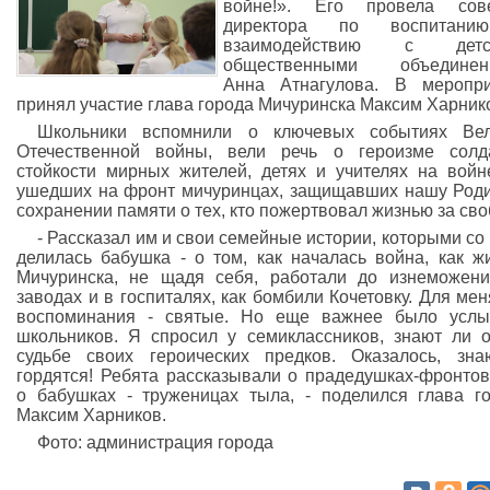
войне!». Его провела сове
директора по воспитан
взаимодействию с детс
общественными объединен
Анна Атнагулова. В меропри
принял участие глава города Мичуринска Максим Харник
Школьники вспомнили о ключевых событиях Вел
Отечественной войны, вели речь о героизме солд
стойкости мирных жителей, детях и учителях на войн
ушедших на фронт мичуринцах, защищавших нашу Роди
сохранении памяти о тех, кто пожертвовал жизнью за сво
- Рассказал им и свои семейные истории, которыми со
делилась бабушка - о том, как началась война, как ж
Мичуринска, не щадя себя, работали до изнеможен
заводах и в госпиталях, как бомбили Кочетовку. Для мен
воспоминания - святые. Но еще важнее было услы
школьников. Я спросил у семиклассников, знают ли 
судьбе своих героических предков. Оказалось, зн
гордятся! Ребята рассказывали о прадедушках-фронтов
о бабушках - труженицах тыла, - поделился глава г
Максим Харников.
Фото: администрация города