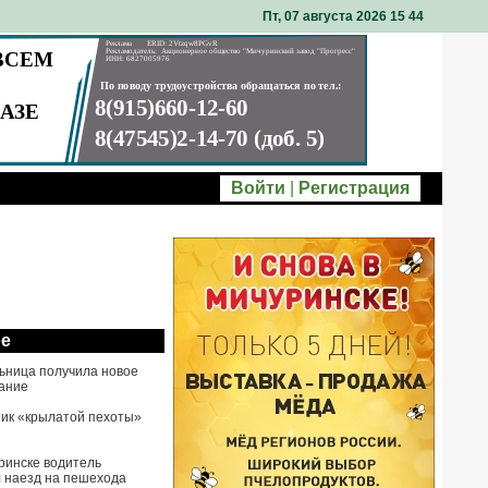
Пт, 07 августа 2026 15
:
44
Войти
|
Регистрация
ое
ьница получила новое
ание
ик «крылатой пехоты»
ринске водитель
 наезд на пешехода