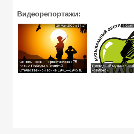
Видеорепортажи:
26 Мая 2020 в 14:17
4 Сентя
Фотовыставка пограничников к 75-
летию Победы в Великой
Ежегодный музыкальны
Отечественной войне 1941—1945 гг.
«Яблоко»