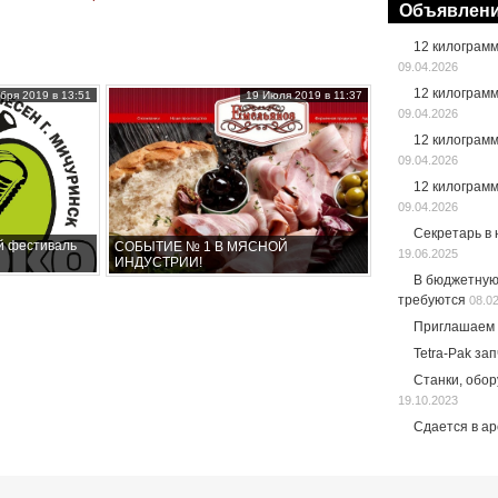
Объявлен
12 килограм
09.04.2026
12 килограм
бря 2019 в 13:51
19 Июля 2019 в 11:37
09.04.2026
12 килограм
09.04.2026
12 килограм
09.04.2026
Секретарь в
й фестиваль
СОБЫТИЕ № 1 В МЯСНОЙ
19.06.2025
ИНДУСТРИИ!
В бюджетную
требуются
08.0
Приглашаем 
Tetra-Pak за
Станки, обо
19.10.2023
Сдается в а