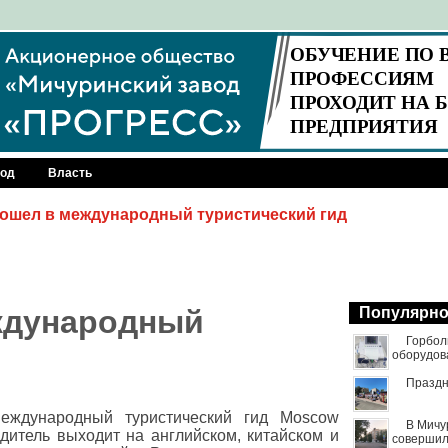
род
Власть
ошел в международный туристический гид
ждународный
Популярн
Горбол
оборудов
Праздн
еждународный туристический гид Moscow
В Мичу
водитель выходит на английском, китайском и
совершил