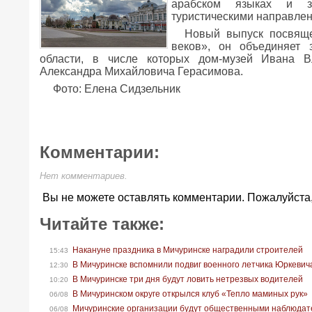
арабском языках и з
туристическими направлен
Новый выпуск посвящ
веков», он объединяет 
области, в числе которых дом-музей Ивана В
Александра Михайловича Герасимова.
Фото: Елена Сидзельник
Комментарии:
Нет комментариев.
Вы не можете оставлять комментарии. Пожалуйста
Читайте также:
Накануне праздника в Мичуринске наградили строителей
15:43
В Мичуринске вспомнили подвиг военного летчика Юркевич
12:30
В Мичуринске три дня будут ловить нетрезвых водителей
10:20
В Мичуринском округе открылся клуб «Тепло маминых рук»
06/08
Мичуринские организации будут общественными наблюдат
06/08