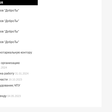
ия
мов “ДоброТы”
мов “ДоброТы”
мов “ДоброТы”
мов “ДоброТы”
 нотариальную контору
 организацию
2.2024
на работу
31.01.2024
пчасти
19.10.2023
рудование,ЧПУ
ренду
04.05.2023