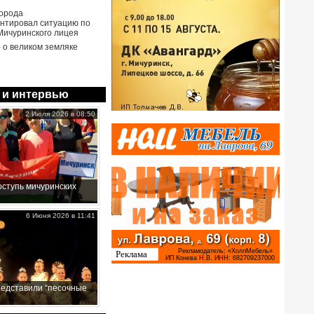
города
нтировал ситуацию по
Мичуринского лицея
- о великом земляке
 и интервью
2 Июля 2026 в 08:50
ступь мичуринских
6 Июня 2026 в 11:41
редставили “песочные