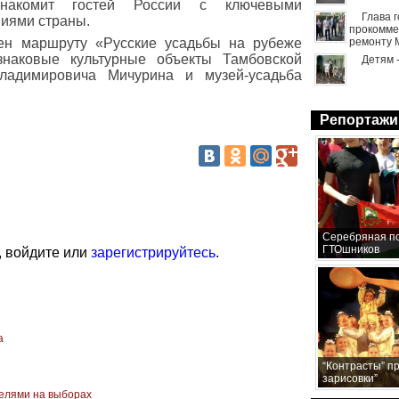
накомит гостей России с ключевыми
Глава 
иями страны.
прокомме
ен маршруту «Русские усадьбы на рубеже
ремонту 
знаковые культурные объекты Тамбовской
Детям 
ладимировича Мичурина и музей-усадьба
Репортажи
Серебряная по
ГТОшников
, войдите или
зарегистрируйтесь
.
а
“Контрасты” п
зарисовки”
елями на выборах