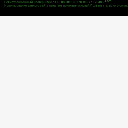
18+
Регистрационный номер СМИ от 15.08.2019 ЭЛ № ФС 77 - 76485.
Использование данного сайта означает принятие условий
Пользовательского согл