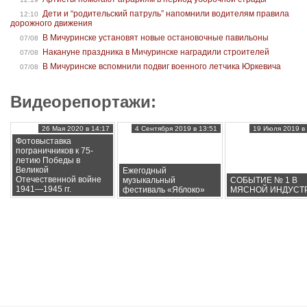
Дети и “родительский патруль” напомнили водителям правила
12:10
дорожного движения
В Мичуринске установят новые остановочные павильоны
07/08
Накануне праздника в Мичуринске наградили строителей
07/08
В Мичуринске вспомнили подвиг военного летчика Юркевича
07/08
Видеорепортажи:
26 Мая 2020 в 14:17
4 Сентября 2019 в 13:51
19 Июля 2019 в 
Фотовыставка
пограничников к 75-
летию Победы в
Великой
Ежегодный
Отечественной войне
музыкальный
СОБЫТИЕ № 1 В
1941—1945 гг.
фестиваль «Яблоко»
МЯСНОЙ ИНДУСТ