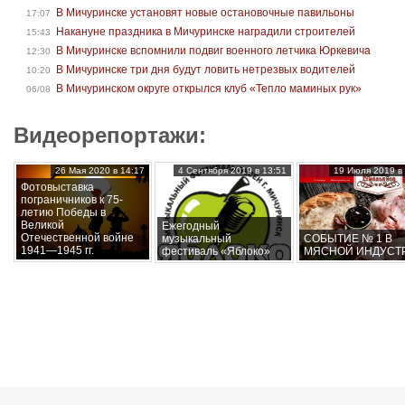
В Мичуринске установят новые остановочные павильоны
17:07
Накануне праздника в Мичуринске наградили строителей
15:43
В Мичуринске вспомнили подвиг военного летчика Юркевича
12:30
В Мичуринске три дня будут ловить нетрезвых водителей
10:20
В Мичуринском округе открылся клуб «Тепло маминых рук»
06/08
Видеорепортажи:
26 Мая 2020 в 14:17
4 Сентября 2019 в 13:51
19 Июля 2019 в 
Фотовыставка
пограничников к 75-
летию Победы в
Великой
Ежегодный
Отечественной войне
музыкальный
СОБЫТИЕ № 1 В
1941—1945 гг.
фестиваль «Яблоко»
МЯСНОЙ ИНДУСТ