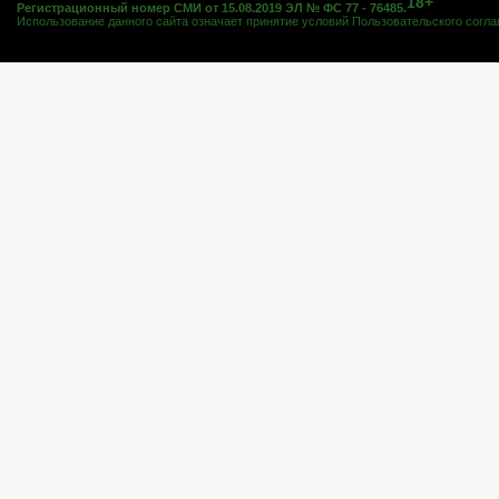
18+
Регистрационный номер СМИ от 15.08.2019 ЭЛ № ФС 77 - 76485.
Использование данного сайта означает принятие условий
Пользовательского согл