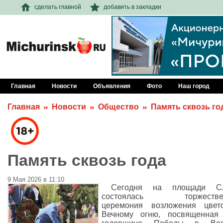
сделать главной
добавить в закладки
Главная
Новости
Объявления
Фото
Наш город
Главная
Новости
Общество
Память сквозь го
Память сквозь года
9 Мая 2026 в 11:10
Сегодня на площади С
состоялась торжестве
церемония возложения цвет
Вечному огню, посвященная 