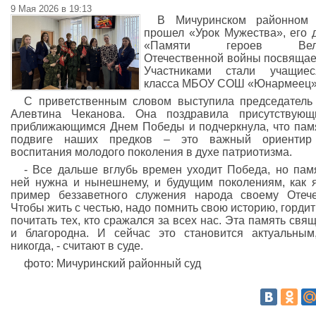
9 Мая 2026 в 19:13
В Мичуринском районном 
прошел «Урок Мужества», его 
«Памяти героев Вели
Отечественной войны посвящае
Участниками стали учащие
класса МБОУ СОШ «Юнармеец»
С приветственным словом выступила председатель
Алевтина Чеканова. Она поздравила присутствующ
приближающимся Днем Победы и подчеркнула, что пам
подвиге наших предков – это важный ориентир
воспитания молодого поколения в духе патриотизма.
- Все дальше вглубь времен уходит Победа, но пам
ней нужна и нынешнему, и будущим поколениям, как 
пример беззаветного служения народа своему Отече
Чтобы жить с честью, надо помнить свою историю, гордит
почитать тех, кто сражался за всех нас. Эта память свя
и благородна. И сейчас это становится актуальным
никогда, - считают в суде.
фото: Мичуринский районный суд