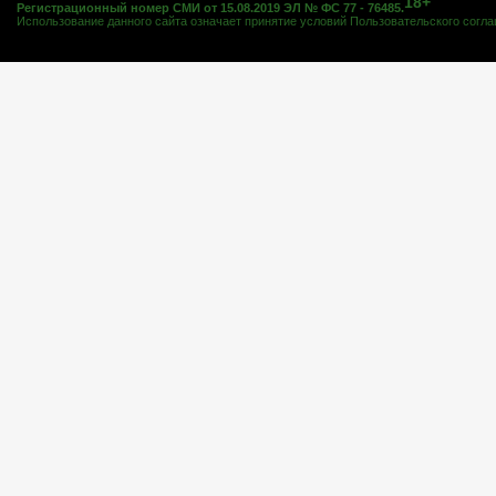
18+
Регистрационный номер СМИ от 15.08.2019 ЭЛ № ФС 77 - 76485.
Использование данного сайта означает принятие условий
Пользовательского согл