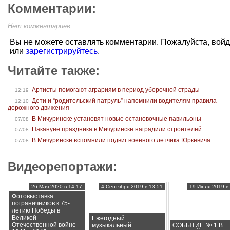
Комментарии:
Нет комментариев.
Вы не можете оставлять комментарии. Пожалуйста, вой
или
зарегистрируйтесь
.
Читайте также:
Артисты помогают аграриям в период уборочной страды
12:19
Дети и “родительский патруль” напомнили водителям правила
12:10
дорожного движения
В Мичуринске установят новые остановочные павильоны
07/08
Накануне праздника в Мичуринске наградили строителей
07/08
В Мичуринске вспомнили подвиг военного летчика Юркевича
07/08
Видеорепортажи:
26 Мая 2020 в 14:17
4 Сентября 2019 в 13:51
19 Июля 2019 в 
Фотовыставка
пограничников к 75-
летию Победы в
Великой
Ежегодный
Отечественной войне
музыкальный
СОБЫТИЕ № 1 В