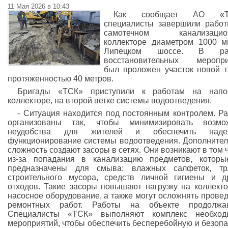
11 Мая 2026 в 10:43
Как сообщает АО «Т
специалисты завершили рабо
самотечном канализацио
коллекторе диаметром 1000 
Липецком шоссе. В ра
восстановительных меропри
был проложен участок новой 
протяженностью 40 метров.
Бригады «ТСК» приступили к работам на напо
коллекторе, на второй ветке системы водоотведения.
- Ситуация находится под постоянным контролем. Р
организованы так, чтобы минимизировать возмо
неудобства для жителей и обеспечить наде
функционирование системы водоотведения. Дополните
сложность создают засоры в сетях. Они возникают в том 
из-за попадания в канализацию предметов, котор
предназначены для смыва: влажных салфеток, тря
строительного мусора, средств личной гигиены и д
отходов. Такие засоры повышают нагрузку на коллект
насосное оборудование, а также могут осложнять прове
ремонтных работ. Работы на объекте продолжаю
Специалисты «ТСК» выполняют комплекс необход
мероприятий, чтобы обеспечить бесперебойную и безоп