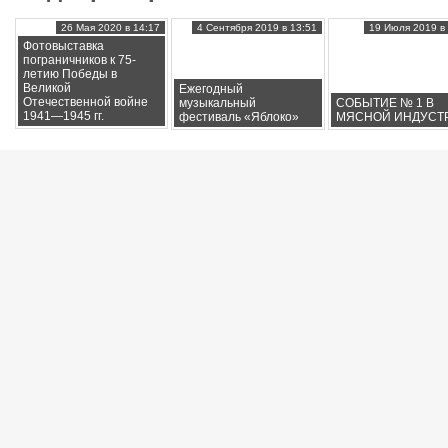
26 Мая 2020 в 14:17
4 Сентября 2019 в 13:51
19 Июля 2019 в 
Фотовыставка
пограничников к 75-
летию Победы в
Великой
Ежегодный
Отечественной войне
музыкальный
СОБЫТИЕ № 1 В
1941—1945 гг.
фестиваль «Яблоко»
МЯСНОЙ ИНДУСТ