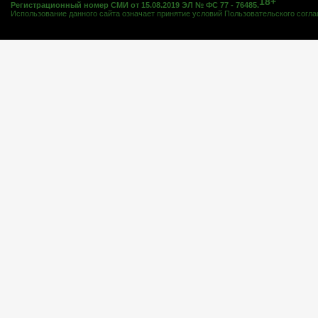
18+
Регистрационный номер СМИ от 15.08.2019 ЭЛ № ФС 77 - 76485.
Использование данного сайта означает принятие условий
Пользовательского согл