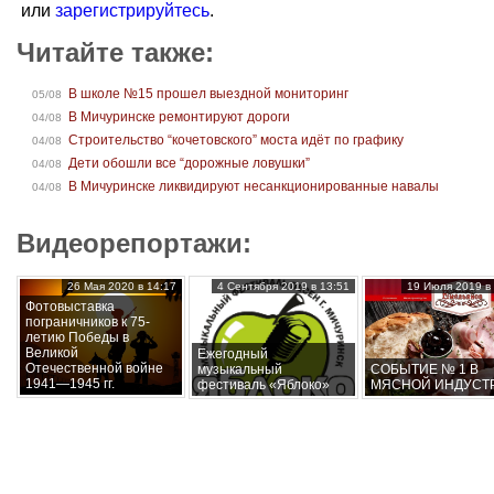
или
зарегистрируйтесь
.
Читайте также:
В школе №15 прошел выездной мониторинг
05/08
В Мичуринске ремонтируют дороги
04/08
Строительство “кочетовского” моста идёт по графику
04/08
Дети обошли все “дорожные ловушки”
04/08
В Мичуринске ликвидируют несанкционированные навалы
04/08
Видеорепортажи:
26 Мая 2020 в 14:17
4 Сентября 2019 в 13:51
19 Июля 2019 в 
Фотовыставка
пограничников к 75-
летию Победы в
Великой
Ежегодный
Отечественной войне
музыкальный
СОБЫТИЕ № 1 В
1941—1945 гг.
фестиваль «Яблоко»
МЯСНОЙ ИНДУСТ