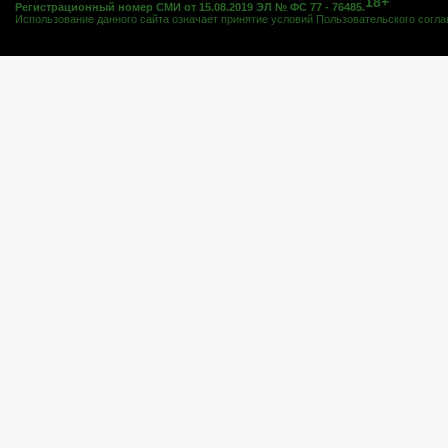
18+
Регистрационный номер СМИ от 15.08.2019 ЭЛ № ФС 77 - 76485.
Использование данного сайта означает принятие условий
Пользовательского согл