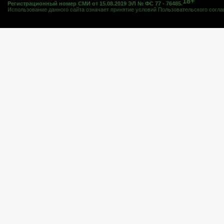
18+
Регистрационный номер СМИ от 15.08.2019 ЭЛ № ФС 77 - 76485.
Использование данного сайта означает принятие условий
Пользовательского согл