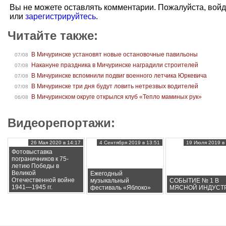
Вы не можете оставлять комментарии. Пожалуйста, вой
или
зарегистрируйтесь
.
Читайте также:
В Мичуринске установят новые остановочные павильоны
07/08
Накануне праздника в Мичуринске наградили строителей
07/08
В Мичуринске вспомнили подвиг военного летчика Юркевича
07/08
В Мичуринске три дня будут ловить нетрезвых водителей
07/08
В Мичуринском округе открылся клуб «Тепло маминых рук»
06/08
Видеорепортажи:
26 Мая 2020 в 14:17
4 Сентября 2019 в 13:51
19 Июля 2019 в 
Фотовыставка
пограничников к 75-
летию Победы в
Великой
Ежегодный
Отечественной войне
музыкальный
СОБЫТИЕ № 1 В
1941—1945 гг.
фестиваль «Яблоко»
МЯСНОЙ ИНДУСТ