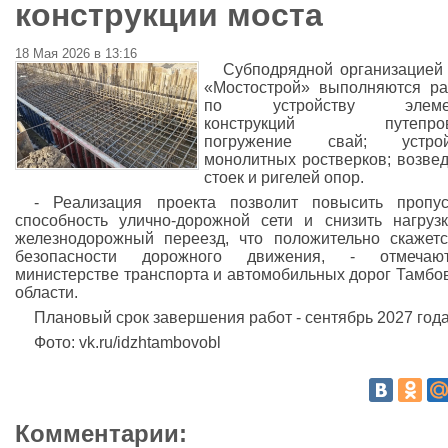
конструкции моста
18 Мая 2026 в 13:16
Субподрядной организацие
«Мостострой» выполняются р
по устройству элеме
конструкций путепров
погружение свай; устрой
монолитных ростверков; возве
стоек и ригелей опор.
- Реализация проекта позволит повысить пропу
способность улично-дорожной сети и снизить нагруз
железнодорожный переезд, что положительно скажет
безопасности дорожного движения, - отмеча
министерстве транспорта и автомобильных дорог Тамбо
области.
Плановый срок завершения работ - сентябрь 2027 года
Фото: vk.ru/idzhtambovobl
Комментарии: