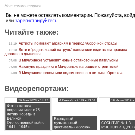
Нет комментариев.
Вы не можете оставлять комментарии. Пожалуйста, вой
или
зарегистрируйтесь
.
Читайте также:
Артисты помогают аграриям в период уборочной страды
12:19
Дети и “родительский патруль” напомнили водителям правила
12:10
дорожного движения
В Мичуринске установят новые остановочные павильоны
07/08
Накануне праздника в Мичуринске наградили строителей
07/08
В Мичуринске вспомнили подвиг военного летчика Юркевича
07/08
Видеорепортажи:
26 Мая 2020 в 14:17
4 Сентября 2019 в 13:51
19 Июля 2019 в 
Фотовыставка
пограничников к 75-
летию Победы в
Великой
Ежегодный
Отечественной войне
музыкальный
СОБЫТИЕ № 1 В
1941—1945 гг.
фестиваль «Яблоко»
МЯСНОЙ ИНДУСТ