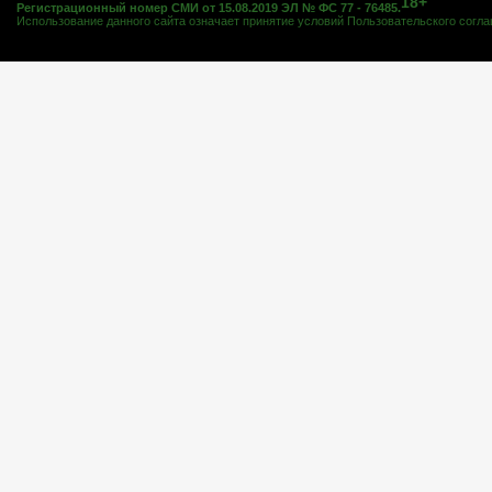
18+
Регистрационный номер СМИ от 15.08.2019 ЭЛ № ФС 77 - 76485.
Использование данного сайта означает принятие условий
Пользовательского согл