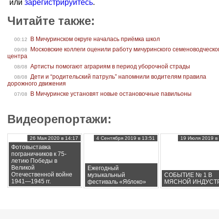
или
зарегистрируйтесь
.
Читайте также:
В Мичуринском округе началась приёмка школ
00:12
Московские коллеги оценили работу мичуринского семеноводческо
09/08
центра
Артисты помогают аграриям в период уборочной страды
08/08
Дети и “родительский патруль” напомнили водителям правила
08/08
дорожного движения
В Мичуринске установят новые остановочные павильоны
07/08
Видеорепортажи:
26 Мая 2020 в 14:17
4 Сентября 2019 в 13:51
19 Июля 2019 в 
Фотовыставка
пограничников к 75-
летию Победы в
Великой
Ежегодный
Отечественной войне
музыкальный
СОБЫТИЕ № 1 В
1941—1945 гг.
фестиваль «Яблоко»
МЯСНОЙ ИНДУСТ