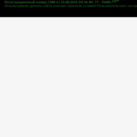
18+
Регистрационный номер СМИ от 15.08.2019 ЭЛ № ФС 77 - 76485.
Использование данного сайта означает принятие условий
Пользовательского согл