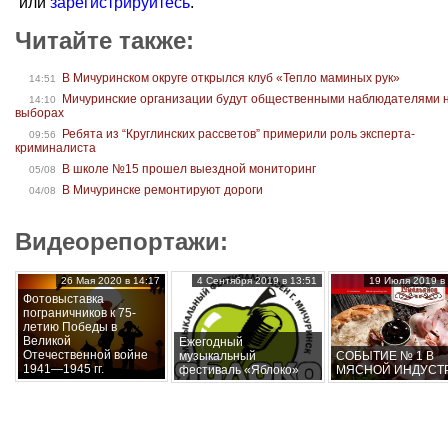
или
зарегистрируйтесь
.
Читайте также:
В Мичуринском округе открылся клуб «Тепло маминых рук»
14:51
Мичуринские организации будут общественными наблюдателями 
14:10
выборах
Ребята из “Круглинских рассветов” примерили роль эксперта-
09:56
криминалиста
В школе №15 прошел выездной мониторинг
05/08
В Мичуринске ремонтируют дороги
04/08
Видеорепортажи:
26 Мая 2020 в 14:17
4 Сентября 2019 в 13:51
19 Июля 2019 в 
Фотовыставка
пограничников к 75-
летию Победы в
Великой
Ежегодный
Отечественной войне
музыкальный
СОБЫТИЕ № 1 В
1941—1945 гг.
фестиваль «Яблоко»
МЯСНОЙ ИНДУСТ