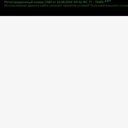
18+
Регистрационный номер СМИ от 15.08.2019 ЭЛ № ФС 77 - 76485.
Использование данного сайта означает принятие условий
Пользовательского согл