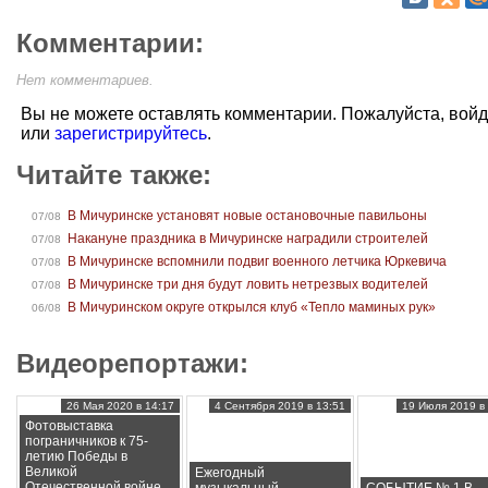
Комментарии:
Нет комментариев.
Вы не можете оставлять комментарии. Пожалуйста, вой
или
зарегистрируйтесь
.
Читайте также:
В Мичуринске установят новые остановочные павильоны
07/08
Накануне праздника в Мичуринске наградили строителей
07/08
В Мичуринске вспомнили подвиг военного летчика Юркевича
07/08
В Мичуринске три дня будут ловить нетрезвых водителей
07/08
В Мичуринском округе открылся клуб «Тепло маминых рук»
06/08
Видеорепортажи:
26 Мая 2020 в 14:17
4 Сентября 2019 в 13:51
19 Июля 2019 в 
Фотовыставка
пограничников к 75-
летию Победы в
Великой
Ежегодный
Отечественной войне
музыкальный
СОБЫТИЕ № 1 В