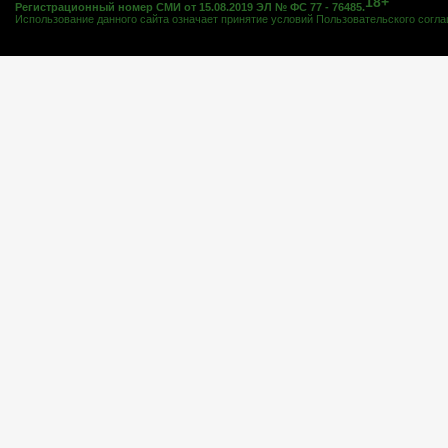
18+
Регистрационный номер СМИ от 15.08.2019 ЭЛ № ФС 77 - 76485.
Использование данного сайта означает принятие условий
Пользовательского согл