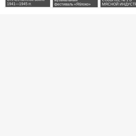
1941—1945 гг.
фестиваль «Яблоко»
МЯСНОЙ ИНДУСТ