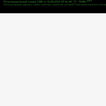
18+
Регистрационный номер СМИ от 15.08.2019 ЭЛ № ФС 77 - 76485.
Использование данного сайта означает принятие условий
Пользовательского согл