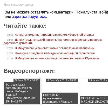
Нет комментариев.
Вы не можете оставлять комментарии. Пожалуйста, вой
или
зарегистрируйтесь
.
Читайте также:
Артисты помогают аграриям в период уборочной страды
08/08
Дети и “родительский патруль” напомнили водителям правила
08/08
дорожного движения
В Мичуринске установят новые остановочные павильоны
07/08
Накануне праздника в Мичуринске наградили строителей
07/08
В Мичуринске вспомнили подвиг военного летчика Юркевича
07/08
Видеорепортажи:
26 Мая 2020 в 14:17
4 Сентября 2019 в 13:51
19 Июля 2019 в 
Фотовыставка
пограничников к 75-
летию Победы в
Великой
Ежегодный
Отечественной войне
музыкальный
СОБЫТИЕ № 1 В
1941—1945 гг.
фестиваль «Яблоко»
МЯСНОЙ ИНДУСТ