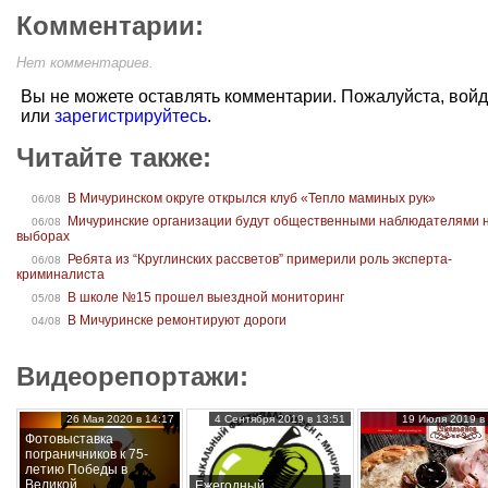
Комментарии:
Нет комментариев.
Вы не можете оставлять комментарии. Пожалуйста, вой
или
зарегистрируйтесь
.
Читайте также:
В Мичуринском округе открылся клуб «Тепло маминых рук»
06/08
Мичуринские организации будут общественными наблюдателями 
06/08
выборах
Ребята из “Круглинских рассветов” примерили роль эксперта-
06/08
криминалиста
В школе №15 прошел выездной мониторинг
05/08
В Мичуринске ремонтируют дороги
04/08
Видеорепортажи:
26 Мая 2020 в 14:17
4 Сентября 2019 в 13:51
19 Июля 2019 в 
Фотовыставка
пограничников к 75-
летию Победы в
Великой
Ежегодный