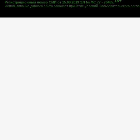
18+
Регистрационный номер СМИ от 15.08.2019 ЭЛ № ФС 77 - 76485.
Использование данного сайта означает принятие условий
Пользовательского согл