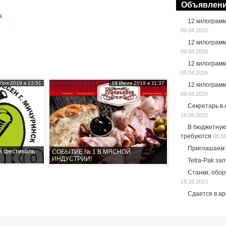
Объявлен
а
12 килограм
09.04.2026
12 килограм
09.04.2026
12 килограм
09.04.2026
бря 2019 в 13:51
19 Июля 2019 в 11:37
12 килограм
09.04.2026
Секретарь в
19.06.2025
В бюджетную
требуются
08.0
Приглашаем 
й фестиваль
СОБЫТИЕ № 1 В МЯСНОЙ
ИНДУСТРИИ!
Tetra-Pak за
Станки, обо
19.10.2023
Сдается в а