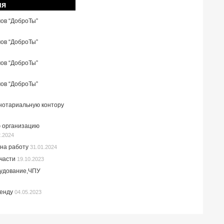
ия
мов “ДоброТы”
мов “ДоброТы”
мов “ДоброТы”
мов “ДоброТы”
 нотариальную контору
 организацию
2.2024
на работу
31.01.2024
пчасти
19.10.2023
рудование,ЧПУ
ренду
04.05.2023