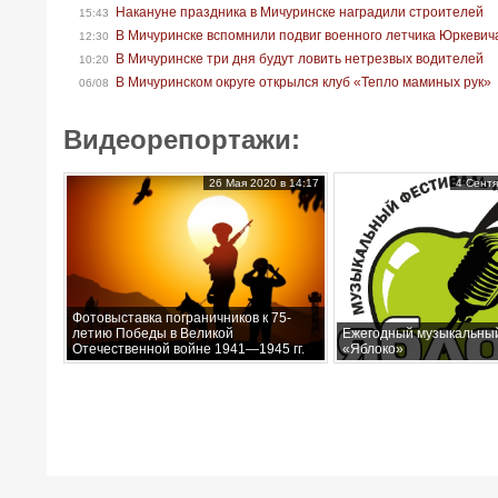
Накануне праздника в Мичуринске наградили строителей
15:43
В Мичуринске вспомнили подвиг военного летчика Юркевич
12:30
В Мичуринске три дня будут ловить нетрезвых водителей
10:20
В Мичуринском округе открылся клуб «Тепло маминых рук»
06/08
Видеорепортажи:
26 Мая 2020 в 14:17
4 Сентя
Фотовыставка пограничников к 75-
летию Победы в Великой
Ежегодный музыкальны
Отечественной войне 1941—1945 гг.
«Яблоко»