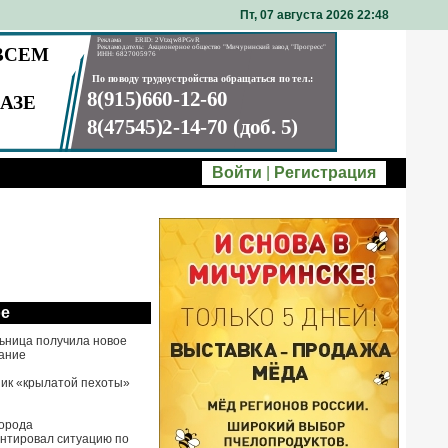
Пт, 07 августа 2026 22
48
Войти
|
Регистрация
ое
ьница получила новое
ание
ик «крылатой пехоты»
города
нтировал ситуацию по