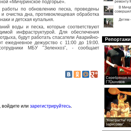
ной «Мичуринское подгорье».
ремонту 
В Мичу
 работы по обновлению песка, проведены
совершил
 и очистка дна, противоклещевая обработка
наки и детская купальня.
Детям 
аний воды и песка, которые соответствуют
имой инфраструктурой. Для обеспечения
отдыха, будут работать спасатели Аварийно-
Репортажи
т ежедневное дежурство с 11:00 до 19:00.
отрудники МБУ "Зеленхоз", - сообщает
Серебряная по
ГТОшников
, войдите или
зарегистрируйтесь
.
“Контрасты” п
зарисовки”