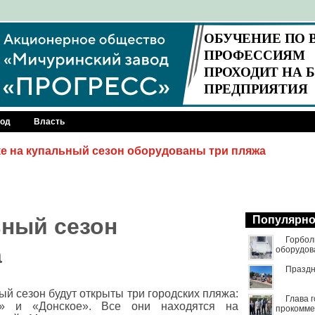
род
Власть
е на купальный сезон оборудованы три пляжа
ьный сезон
Популярн
Горбол
а
оборудов
Праздн
ый сезон будут открыты три городских пляжа:
Глава 
й» и «Донское». Все они находятся на
прокомме