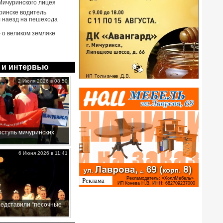
Мичуринского лицея
ринске водитель
 наезд на пешехода
- о великом земляке
 и интервью
2 Июля 2026 в 08:50
ступь мичуринских
6 Июня 2026 в 11:41
редставили “песочные