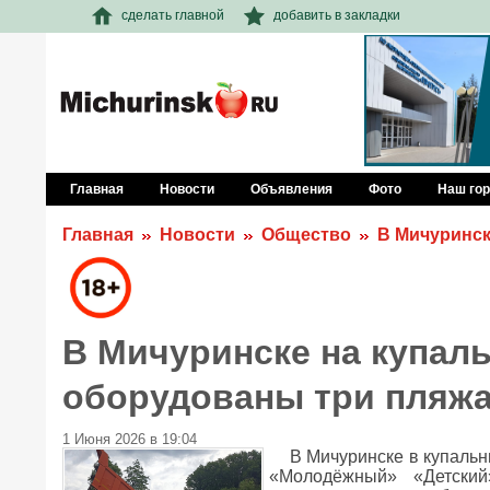
сделать главной
добавить в закладки
Главная
Новости
Объявления
Фото
Наш го
Главная
Новости
Общество
В Мичуринск
В Мичуринске на купал
оборудованы три пляж
1 Июня 2026 в 19:04
В Мичуринске в купальн
«Молодёжный» «Детски