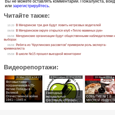
Вы не можете оставлять комментарии. Пожалуйста, вой
или
зарегистрируйтесь
.
Читайте также:
В Мичуринске три дня будут ловить нетрезвых водителей
10:20
В Мичуринском округе открылся клуб «Тепло маминых рук»
06/08
Мичуринские организации будут общественными наблюдателями 
06/08
выборах
Ребята из “Круглинских рассветов” примерили роль эксперта-
06/08
криминалиста
В школе №15 прошел выездной мониторинг
05/08
Видеорепортажи:
26 Мая 2020 в 14:17
4 Сентября 2019 в 13:51
19 Июля 2019 в 
Фотовыставка
пограничников к 75-
летию Победы в
Великой
Ежегодный
Отечественной войне
музыкальный
СОБЫТИЕ № 1 В
1941—1945 гг.
фестиваль «Яблоко»
МЯСНОЙ ИНДУСТ