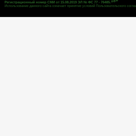
18+
Регистрационный номер СМИ от 15.08.2019 ЭЛ № ФС 77 - 76485.
Использование данного сайта означает принятие условий
Пользовательского согл