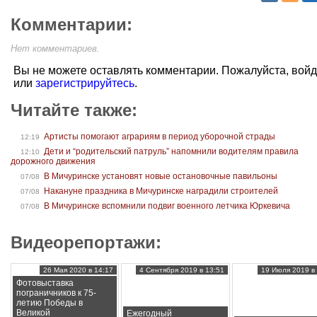
Комментарии:
Нет комментариев.
Вы не можете оставлять комментарии. Пожалуйста, вой
или
зарегистрируйтесь
.
Читайте также:
Артисты помогают аграриям в период уборочной страды
12:19
Дети и “родительский патруль” напомнили водителям правила
12:10
дорожного движения
В Мичуринске установят новые остановочные павильоны
07/08
Накануне праздника в Мичуринске наградили строителей
07/08
В Мичуринске вспомнили подвиг военного летчика Юркевича
07/08
Видеорепортажи:
26 Мая 2020 в 14:17
4 Сентября 2019 в 13:51
19 Июля 2019 в 
Фотовыставка
пограничников к 75-
летию Победы в
Великой
Ежегодный