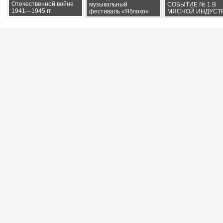
Отечественной войне
музыкальный
СОБЫТИЕ № 1 В
1941—1945 гг.
фестиваль «Яблоко»
МЯСНОЙ ИНДУСТ