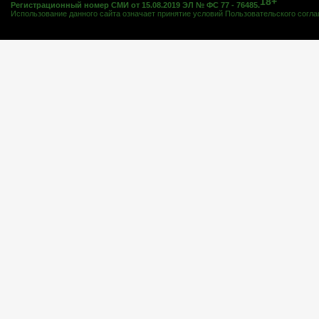
18+
Регистрационный номер СМИ от 15.08.2019 ЭЛ № ФС 77 - 76485.
Использование данного сайта означает принятие условий
Пользовательского согл