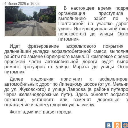
4 Июня 2026 в 16:03
В настоящее время подря
организация приступи
выполнению работ по у
Полтавской, на участке доро
улицы Интернациональной (вк
перекрёсток) до улицы Осно
питомник.
Идет фрезерование асфальтового покрытия
дальнейшей укладки асфальтобетонной смеси, выполн
работы по замене бордюрного камня. В комплексе с рем
проезжей части автомобильной дороги будет выпо
ремонт тротуаров от улицы Марата до улицы Осно
питомник.
Далее подрядчик приступит к асфальтиров
автомобильных дорог по Липецкому шоссе (от ул. Мельн
до ул. Жуковского) и улице Лаврова (в районе путепр
через железнодорожные пути). Здесь обновят асфаль
покрытие, установят или заменят дорожные зн
ограждение и нанесут дорожную разметку.
Фото: администрация города