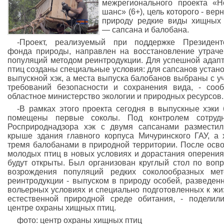
межрегионального проекта «
шанс» (6+), цель которого - верн
природу редкие виды хищных
— сапсана и балобана.
-Проект, реализуемый при поддержке Президент
фонда природы, направлен на восстановление утрач
популяций методом реинтродукции. Для успешной адап
птиц созданы специальные условия: для сапсанов устан
выпускной хэк, а места выпуска балобанов выбраны с у
требований безопасности и сохранения вида, - соо
областное министерство экологии и природных ресурсов.
-В рамках этого проекта сегодня в выпускные хэки
помещены первые соколы. Под контролем сотрудн
Росприроднадзора хэк с двумя сапсанами размести
крыше здания главного корпуса Мичуринского ГАУ, а 
тремя балобанами в природной территории. После осв
молодых птиц в новых условиях и дорастания оперения
будут открыты. Был организован круглый стол по воп
возрождения популяций редких соколообразных ме
реинтродукции - выпуском в природу особей, разведен
вольерных условиях и специально подготовленных к жи
естественной природной среде обитания, - поделил
центре охраны хищных птиц.
фото: центр охраны хищных птиц