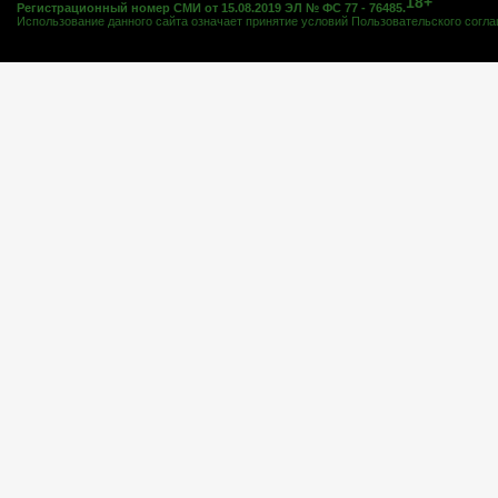
18+
Регистрационный номер СМИ от 15.08.2019 ЭЛ № ФС 77 - 76485.
Использование данного сайта означает принятие условий
Пользовательского согл