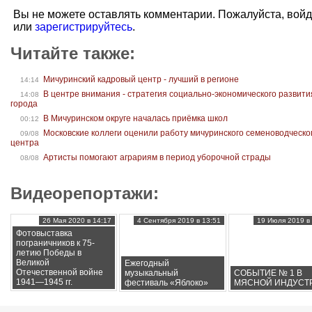
Вы не можете оставлять комментарии. Пожалуйста, вой
или
зарегистрируйтесь
.
Читайте также:
Мичуринский кадровый центр - лучший в регионе
14:14
В центре внимания - стратегия социально-экономического развити
14:08
города
В Мичуринском округе началась приёмка школ
00:12
Московские коллеги оценили работу мичуринского семеноводческо
09/08
центра
Артисты помогают аграриям в период уборочной страды
08/08
Видеорепортажи:
26 Мая 2020 в 14:17
4 Сентября 2019 в 13:51
19 Июля 2019 в 
Фотовыставка
пограничников к 75-
летию Победы в
Великой
Ежегодный
Отечественной войне
музыкальный
СОБЫТИЕ № 1 В
1941—1945 гг.
фестиваль «Яблоко»
МЯСНОЙ ИНДУСТ