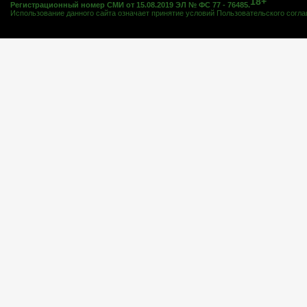
18+
Регистрационный номер СМИ от 15.08.2019 ЭЛ № ФС 77 - 76485.
Использование данного сайта означает принятие условий
Пользовательского согл