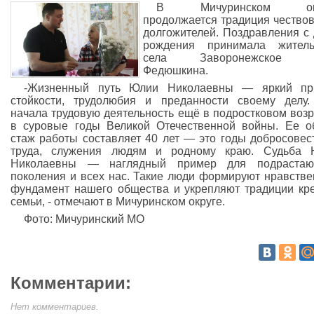
В Мичуринском окр
продолжается традиция чество
долгожителей. Поздравления с
рождения принимала житель
села Заворонежское 
Федюшкина.
-Жизненный путь Юлии Николаевны — яркий пр
стойкости, трудолюбия и преданности своему делу
начала трудовую деятельность ещё в подростковом возр
в суровые годы Великой Отечественной войны. Ее 
стаж работы составляет 40 лет — это годы добросовес
труда, служения людям и родному краю. Судьба 
Николаевны — наглядный пример для подрастаю
поколения и всех нас. Такие люди формируют нравств
фундамент нашего общества и укрепляют традиции кр
семьи, - отмечают в Мичуринском округе.
Фото: Мичуринский МО
Комментарии:
Нет комментариев.