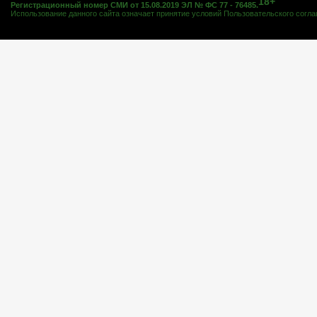
18+
Регистрационный номер СМИ от 15.08.2019 ЭЛ № ФС 77 - 76485.
Использование данного сайта означает принятие условий
Пользовательского согл