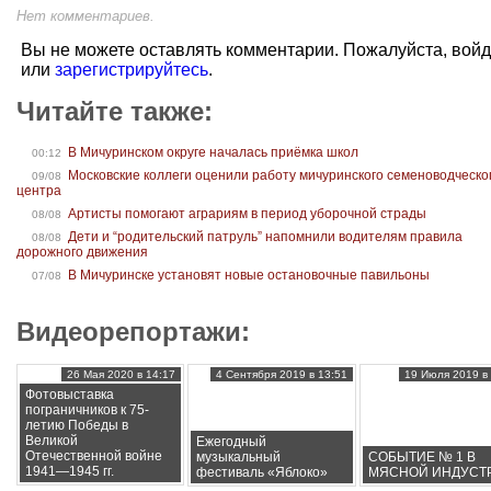
Нет комментариев.
Вы не можете оставлять комментарии. Пожалуйста, вой
или
зарегистрируйтесь
.
Читайте также:
В Мичуринском округе началась приёмка школ
00:12
Московские коллеги оценили работу мичуринского семеноводческо
09/08
центра
Артисты помогают аграриям в период уборочной страды
08/08
Дети и “родительский патруль” напомнили водителям правила
08/08
дорожного движения
В Мичуринске установят новые остановочные павильоны
07/08
Видеорепортажи:
26 Мая 2020 в 14:17
4 Сентября 2019 в 13:51
19 Июля 2019 в 
Фотовыставка
пограничников к 75-
летию Победы в
Великой
Ежегодный
Отечественной войне
музыкальный
СОБЫТИЕ № 1 В
1941—1945 гг.
фестиваль «Яблоко»
МЯСНОЙ ИНДУСТ