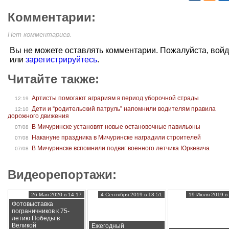
Комментарии:
Нет комментариев.
Вы не можете оставлять комментарии. Пожалуйста, вой
или
зарегистрируйтесь
.
Читайте также:
Артисты помогают аграриям в период уборочной страды
12:19
Дети и “родительский патруль” напомнили водителям правила
12:10
дорожного движения
В Мичуринске установят новые остановочные павильоны
07/08
Накануне праздника в Мичуринске наградили строителей
07/08
В Мичуринске вспомнили подвиг военного летчика Юркевича
07/08
Видеорепортажи:
26 Мая 2020 в 14:17
4 Сентября 2019 в 13:51
19 Июля 2019 в 
Фотовыставка
пограничников к 75-
летию Победы в
Великой
Ежегодный