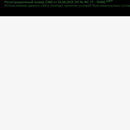
18+
Регистрационный номер СМИ от 15.08.2019 ЭЛ № ФС 77 - 76485.
Использование данного сайта означает принятие условий
Пользовательского согл