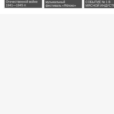
Отечественной войне
музыкальный
СОБЫТИЕ № 1 В
1941—1945 гг.
фестиваль «Яблоко»
МЯСНОЙ ИНДУСТ