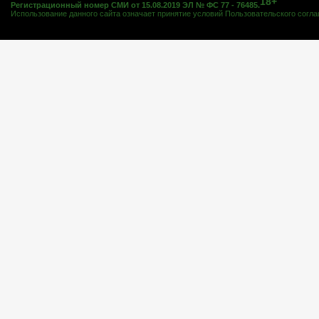
18+
Регистрационный номер СМИ от 15.08.2019 ЭЛ № ФС 77 - 76485.
Использование данного сайта означает принятие условий
Пользовательского согл