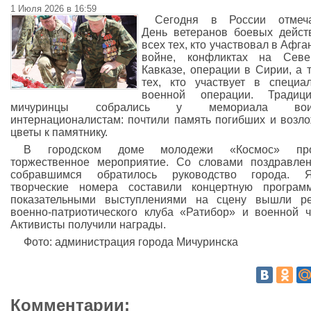
1 Июля 2026 в 16:59
Сегодня в России отмеча
День ветеранов боевых дейст
всех тех, кто участвовал в Афга
войне, конфликтах на Севе
Кавказе, операции в Сирии, а 
тех, кто участвует в специа
военной операции. Традици
мичуринцы собрались у мемориала вои
интернационалистам: почтили память погибших и возл
цветы к памятнику.
В городском доме молодежи «Космос» пр
торжественное мероприятие. Со словами поздравле
собравшимся обратилось руководство города. Я
творческие номера составили концертную програм
показательными выступлениями на сцену вышли ре
военно-патриотического клуба «Ратибор» и военной ч
Активисты получили награды.
Фото: администрация города Мичуринска
Комментарии: