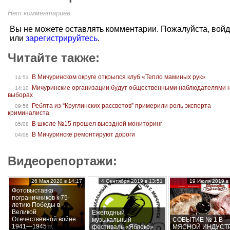
Нет комментариев.
Вы не можете оставлять комментарии. Пожалуйста, вой
или
зарегистрируйтесь
.
Читайте также:
В Мичуринском округе открылся клуб «Тепло маминых рук»
14:51
Мичуринские организации будут общественными наблюдателями 
14:10
выборах
Ребята из “Круглинских рассветов” примерили роль эксперта-
09:56
криминалиста
В школе №15 прошел выездной мониторинг
05/08
В Мичуринске ремонтируют дороги
04/08
Видеорепортажи:
26 Мая 2020 в 14:17
4 Сентября 2019 в 13:51
19 Июля 2019 в 
Фотовыставка
пограничников к 75-
летию Победы в
Великой
Ежегодный
Отечественной войне
музыкальный
СОБЫТИЕ № 1 В
1941—1945 гг.
фестиваль «Яблоко»
МЯСНОЙ ИНДУСТ