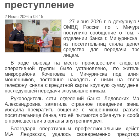
преступление
2 Июля 2026 в 08:15
27 июня 2026 г. в дежурную 
ОМВД России по г. Мичури
поступило сообщение о том, 
отделении банка г. Мичуринска
из посетительниц сняла ден
средства для передачи тре
лицам.
В ходе выезда на место происшествия следстве
оперативной группы было установлено, что жител
микрорайона Кочетовка г. Мичуринска под влия
мошенников, постоянно находясь с ними на связ
телефону, сняла с кредитной карты крупную сумму дене
последующей передачи злоумышленникам.
Руководитель сети отделений банка Ледовских М
Александровна заметила странное поведение женщ
убедила прекратить общение с мошенником, разъя
посетительнице банка, что её пытаются обмануть и соо
о происшествии в органы внутренних дел.
Благодаря оперативным профессиональным дейст
М.А. Ледовских, удалось своевременно предотвра