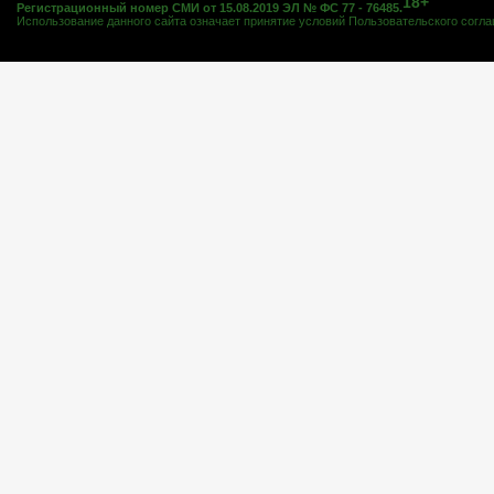
18+
Регистрационный номер СМИ от 15.08.2019 ЭЛ № ФС 77 - 76485.
Использование данного сайта означает принятие условий
Пользовательского согл