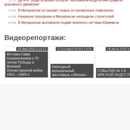
Дети и “родительский патруль” напомнили водителям правила
12:10
дорожного движения
В Мичуринске установят новые остановочные павильоны
07/08
Накануне праздника в Мичуринске наградили строителей
07/08
В Мичуринске вспомнили подвиг военного летчика Юркевича
07/08
Видеорепортажи:
26 Мая 2020 в 14:17
4 Сентября 2019 в 13:51
19 Июля 2019 в 
Фотовыставка
пограничников к 75-
летию Победы в
Великой
Ежегодный
Отечественной войне
музыкальный
СОБЫТИЕ № 1 В
1941—1945 гг.
фестиваль «Яблоко»
МЯСНОЙ ИНДУСТ