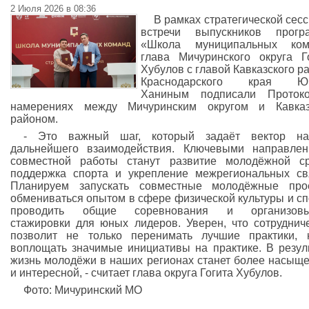
2 Июля 2026 в 08:36
В рамках стратегической сес
встречи выпускников прогр
«Школа муниципальных ком
глава Мичуринского округа Г
Хубулов с главой Кавказского р
Краснодарского края Ю
Ханиным подписали Проток
намерениях между Мичуринским округом и Кавказ
районом.
- Это важный шаг, который задаёт вектор на
дальнейшего взаимодействия. Ключевыми направле
совместной работы станут развитие молодёжной с
поддержка спорта и укрепление межрегиональных св
Планируем запускать совместные молодёжные прое
обмениваться опытом в сфере физической культуры и сп
проводить общие соревнования и организовы
стажировки для юных лидеров. Уверен, что сотруднич
позволит не только перенимать лучшие практики,
воплощать значимые инициативы на практике. В резул
жизнь молодёжи в наших регионах станет более насыщ
и интересной, - считает глава округа Гогита Хубулов.
Фото: Мичуринский МО