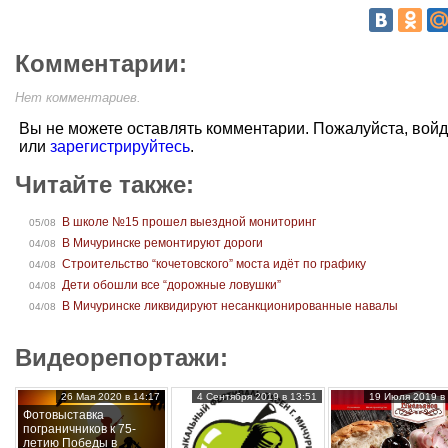
Комментарии:
Нет комментариев.
Вы не можете оставлять комментарии. Пожалуйста, вой
или
зарегистрируйтесь
.
Читайте также:
В школе №15 прошел выездной мониторинг
05/08
В Мичуринске ремонтируют дороги
04/08
Строительство “кочетовского” моста идёт по графику
04/08
Дети обошли все “дорожные ловушки”
04/08
В Мичуринске ликвидируют несанкционированные навалы
04/08
Видеорепортажи:
26 Мая 2020 в 14:17
4 Сентября 2019 в 13:51
19 Июля 2019 в 
Фотовыставка
пограничников к 75-
летию Победы в