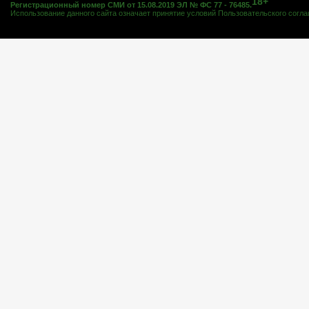
18+
Регистрационный номер СМИ от 15.08.2019 ЭЛ № ФС 77 - 76485.
Использование данного сайта означает принятие условий
Пользовательского согл