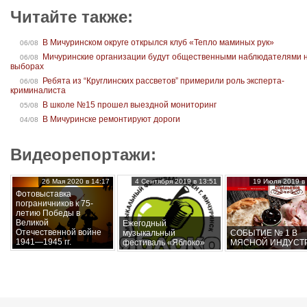
Читайте также:
В Мичуринском округе открылся клуб «Тепло маминых рук»
06/08
Мичуринские организации будут общественными наблюдателями 
06/08
выборах
Ребята из “Круглинских рассветов” примерили роль эксперта-
06/08
криминалиста
В школе №15 прошел выездной мониторинг
05/08
В Мичуринске ремонтируют дороги
04/08
Видеорепортажи:
26 Мая 2020 в 14:17
4 Сентября 2019 в 13:51
19 Июля 2019 в 
Фотовыставка
пограничников к 75-
летию Победы в
Великой
Ежегодный
Отечественной войне
музыкальный
СОБЫТИЕ № 1 В
1941—1945 гг.
фестиваль «Яблоко»
МЯСНОЙ ИНДУСТ