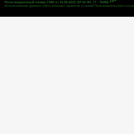
18+
Регистрационный номер СМИ от 15.08.2019 ЭЛ № ФС 77 - 76485.
Использование данного сайта означает принятие условий
Пользовательского согл