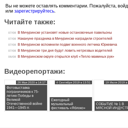
Вы не можете оставлять комментарии. Пожалуйста, вой
или
зарегистрируйтесь
.
Читайте также:
В Мичуринске установят новые остановочные павильоны
07/08
Накануне праздника в Мичуринске наградили строителей
07/08
В Мичуринске вспомнили подвиг военного летчика Юркевича
07/08
В Мичуринске три дня будут ловить нетрезвых водителей
07/08
В Мичуринском округе открылся клуб «Тепло маминых рук»
06/08
Видеорепортажи:
26 Мая 2020 в 14:17
4 Сентября 2019 в 13:51
19 Июля 2019 в 
Фотовыставка
пограничников к 75-
летию Победы в
Великой
Ежегодный
Отечественной войне
музыкальный
СОБЫТИЕ № 1 В
1941—1945 гг.
фестиваль «Яблоко»
МЯСНОЙ ИНДУСТ