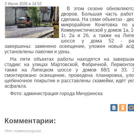
3 Июля 2026 в 14:52
В этом сезоне обновляютс
дворов. Большая часть рабо
сделана. На семи объектах - дв
микрорайоне Кочетовка по у
Коммунистической у домов 1а, 1б
1г, 2а и 2б, а также на Лип
шоссе у дома 52 - ра
завершены: заменено освещение, уложен новый асф
установлены лавочки и урны.
На пяти объектах работы находятся на заверша
стадии: на улицах Мартовской, Фабричной, Лермонто
также на Липецком шоссе у домов 68/1 и 33. З
смонтировано освещение, проведена планировка, ул
щебеночное покрытие и расставлены скамейки, идёт ук
асфальта.
Фото: администрация города Мичуринска
Комментарии:
Нет комментариев.