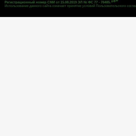
18+
Регистрационный номер СМИ от 15.08.2019 ЭЛ № ФС 77 - 76485.
Использование данного сайта означает принятие условий
Пользовательского согл