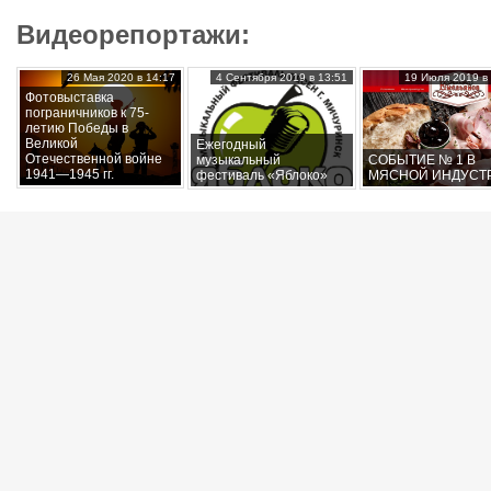
Видеорепортажи:
26 Мая 2020 в 14:17
4 Сентября 2019 в 13:51
19 Июля 2019 в 
Фотовыставка
пограничников к 75-
летию Победы в
Великой
Ежегодный
Отечественной войне
музыкальный
СОБЫТИЕ № 1 В
1941—1945 гг.
фестиваль «Яблоко»
МЯСНОЙ ИНДУСТ