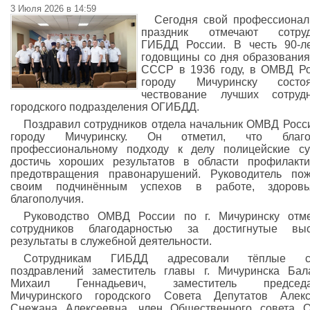
3 Июля 2026 в 14:59
Сегодня свой профессиона
праздник отмечают сотруд
ГИБДД России. В честь 90-л
годовщины со дня образовани
СССР в 1936 году, в ОМВД Р
городу Мичуринску состоя
чествование лучших сотрудн
городского подразделения ОГИБДД.
Поздравил сотрудников отдела начальник ОМВД Росс
городу Мичуринску. Он отметил, что благо
профессиональному подходу к делу полицейские с
достичь хороших результатов в области профилакт
предотвращения правонарушений. Руководитель по
своим подчинённым успехов в работе, здоров
благополучия.
Руководство ОМВД России по г. Мичуринску отм
сотрудников благодарностью за достигнутые выс
результаты в служебной деятельности.
Сотрудникам ГИБДД адресовали тёплые с
поздравлений заместитель главы г. Мичуринска Ба
Михаил Геннадьевич, заместитель председа
Мичуринского городского Совета Депутатов Алекс
Снежана Алексеевна, член Общественного совета 