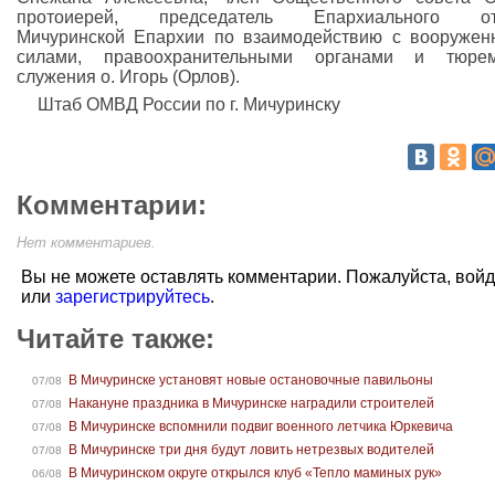
протоиерей, председатель Епархиального от
Мичуринской Епархии по взаимодействию с вооруже
силами, правоохранительными органами и тюрем
служения о. Игорь (Орлов).
Штаб ОМВД России по г. Мичуринску
Комментарии:
Нет комментариев.
Вы не можете оставлять комментарии. Пожалуйста, вой
или
зарегистрируйтесь
.
Читайте также:
В Мичуринске установят новые остановочные павильоны
07/08
Накануне праздника в Мичуринске наградили строителей
07/08
В Мичуринске вспомнили подвиг военного летчика Юркевича
07/08
В Мичуринске три дня будут ловить нетрезвых водителей
07/08
В Мичуринском округе открылся клуб «Тепло маминых рук»
06/08