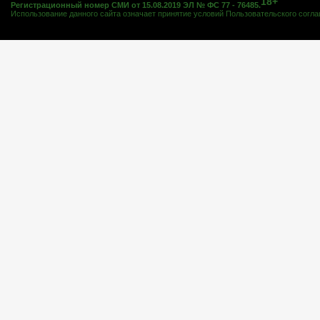
18+
Регистрационный номер СМИ от 15.08.2019 ЭЛ № ФС 77 - 76485.
Использование данного сайта означает принятие условий
Пользовательского согл