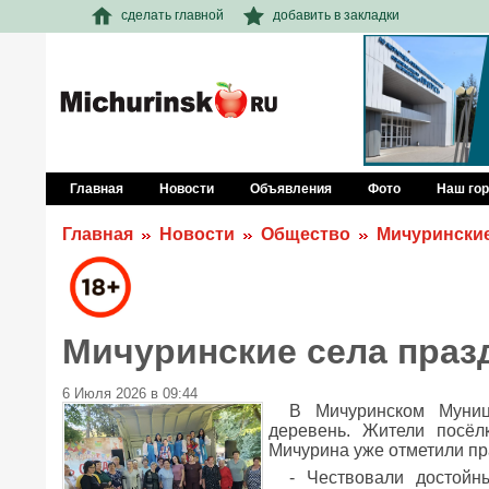
сделать главной
добавить в закладки
Главная
Новости
Объявления
Фото
Наш го
Главная
Новости
Общество
Мичуринские
Мичуринские села праз
6 Июля 2026 в 09:44
В Мичуринском Муниц
деревень. Жители посёл
Мичурина уже отметили пр
- Чествовали достойн