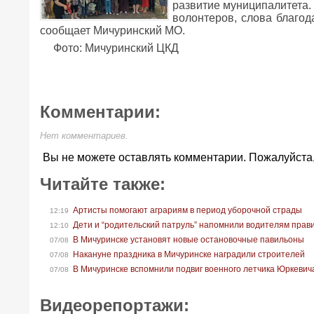
развитие муниципалитета. 
волонтеров, слова благод
сообщает Мичуринский МО.
Фото: Мичуринский ЦКД
Комментарии:
Нет комментариев.
Вы не можете оставлять комментарии. Пожалуйста
Читайте также:
Артисты помогают аграриям в период уборочной страды
12:19
Дети и “родительский патруль” напомнили водителям прав
12:10
В Мичуринске установят новые остановочные павильоны
07/08
Накануне праздника в Мичуринске наградили строителей
07/08
В Мичуринске вспомнили подвиг военного летчика Юркевич
07/08
Видеорепортажи: