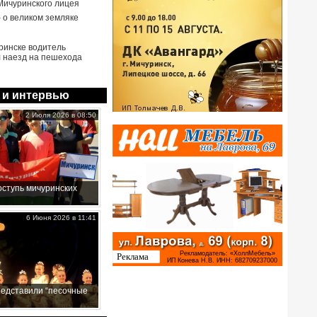
Мичуринского лицея
- о великом земляке
ринске водитель
 наезд на пешехода
 и интервью
2 Июля 2026 в 08:50
ступь мичуринских
6 Июня 2026 в 11:41
редставили “песочные