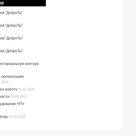
ия
мов “ДоброТы”
мов “ДоброТы”
мов “ДоброТы”
мов “ДоброТы”
 нотариальную контору
 организацию
2.2024
на работу
31.01.2024
пчасти
19.10.2023
рудование,ЧПУ
ренду
04.05.2023