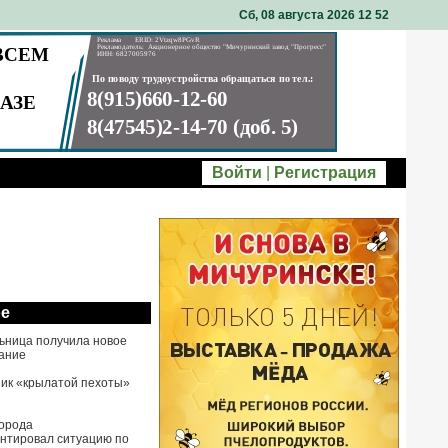
Сб, 08 августа 2026 12
52
Войти
|
Регистрация
ое
ьница получила новое
ание
ик «крылатой пехоты»
города
нтировал ситуацию по