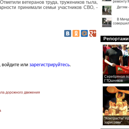
ремонту 
Отметили ветеранов труда, тружеников тыла,
арности принимали семьи участников СВО, -
Детям 
В Мичу
совершил
Репортажи
, войдите или
зарегистрируйтесь
.
Серебряная по
ГТОшников
ила дорожного движения
а
“Контрасты” п
зарисовки”