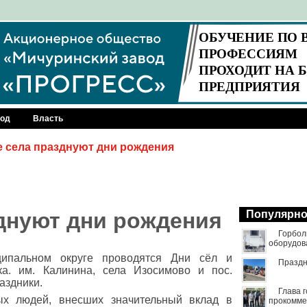
род
Власть
 села празднуют дни рождения
днуют дни рождения
Популярн
Горбол
оборудов
ипальном округе проводятся Дни сёл и
Праздн
ка. им. Калинина, села Изосимово и пос.
аздники.
Глава 
ых людей, внесших значительный вклад в
прокомме