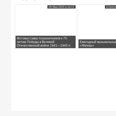
26 Мая 2020 в 14:17
4 Сентя
Фотовыставка пограничников к 75-
летию Победы в Великой
Ежегодный музыкальны
Отечественной войне 1941—1945 гг.
«Яблоко»