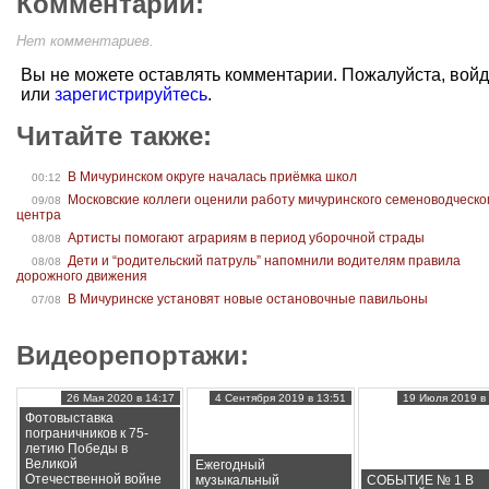
Комментарии:
Нет комментариев.
Вы не можете оставлять комментарии. Пожалуйста, вой
или
зарегистрируйтесь
.
Читайте также:
В Мичуринском округе началась приёмка школ
00:12
Московские коллеги оценили работу мичуринского семеноводческо
09/08
центра
Артисты помогают аграриям в период уборочной страды
08/08
Дети и “родительский патруль” напомнили водителям правила
08/08
дорожного движения
В Мичуринске установят новые остановочные павильоны
07/08
Видеорепортажи:
26 Мая 2020 в 14:17
4 Сентября 2019 в 13:51
19 Июля 2019 в 
Фотовыставка
пограничников к 75-
летию Победы в
Великой
Ежегодный
Отечественной войне
музыкальный
СОБЫТИЕ № 1 В