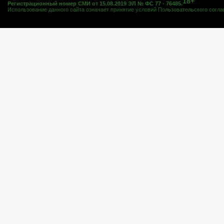
18+
Регистрационный номер СМИ от 15.08.2019 ЭЛ № ФС 77 - 76485.
Использование данного сайта означает принятие условий
Пользовательского согл