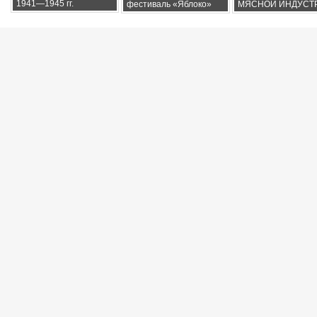
1941—1945 гг.
фестиваль «Яблоко»
МЯСНОЙ ИНДУСТ