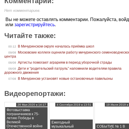
Комментарии:
Нет комментариев.
Вы не можете оставлять комментарии. Пожалуйста, вой
или
зарегистрируйтесь
.
Читайте также:
В Мичуринском округе началась приёмка школ
00:12
Московские коллеги оценили работу мичуринского семеноводческо
09/08
центра
Артисты помогают аграриям в период уборочной страды
08/08
Дети и “родительский патруль” напомнили водителям правила
08/08
дорожного движения
В Мичуринске установят новые остановочные павильоны
07/08
Видеорепортажи:
26 Мая 2020 в 14:17
4 Сентября 2019 в 13:51
19 Июля 2019 в 
Фотовыставка
пограничников к 75-
летию Победы в
Великой
Ежегодный
Отечественной войне
музыкальный
СОБЫТИЕ № 1 В