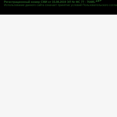
18+
Регистрационный номер СМИ от 15.08.2019 ЭЛ № ФС 77 - 76485.
Использование данного сайта означает принятие условий
Пользовательского согл