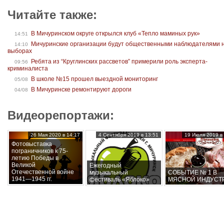
Читайте также:
В Мичуринском округе открылся клуб «Тепло маминых рук»
14:51
Мичуринские организации будут общественными наблюдателями 
14:10
выборах
Ребята из “Круглинских рассветов” примерили роль эксперта-
09:56
криминалиста
В школе №15 прошел выездной мониторинг
05/08
В Мичуринске ремонтируют дороги
04/08
Видеорепортажи:
26 Мая 2020 в 14:17
4 Сентября 2019 в 13:51
19 Июля 2019 в 
Фотовыставка
пограничников к 75-
летию Победы в
Великой
Ежегодный
Отечественной войне
музыкальный
СОБЫТИЕ № 1 В
1941—1945 гг.
фестиваль «Яблоко»
МЯСНОЙ ИНДУСТ