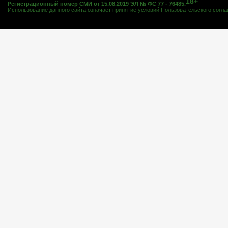
18+
Регистрационный номер СМИ от 15.08.2019 ЭЛ № ФС 77 - 76485.
Использование данного сайта означает принятие условий
Пользовательского согл