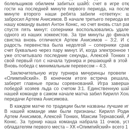
болельщиков обилием забитых шайб: счет в игре от
гости на последней минуте первого периода, на посл
минуте второго наши ребята забили «ответку»: ш
забросил Артем Анисимов. В начале третьего периода в
нашу команду вывел Антон Конкс, но счет вновь стал р
спустя пять минут: соперники воспользовались удал
одного из наших хоккеистов. За три минуты до финал
свистка вновь отличился Артем Анисимов – 3:2. И 
радость первенства была недолгой – соперники сра
счет буквально через пару минут. И, когда электронное 
уже отсчитывало последние секунды, Алексей Тонких 
свой первый гол с начала турнира и решающий в этой 
Вновь победа с минимальным перевесом – 4:3.
Заключительную игру турнира мичуринцы провели
«Олимпийский». В конечном итоге встреча решала
заберет главные призы соревнований. Игра заверш
победой хозяев льда со счетом 3:1. Единственную ша
нашей команде в самом начале матча забил Кирилл Хох
передачи Артема Анисимова.
В каждом матче по традиции были названы лучшие иг
В нашей команде ими были признаны: Кирилл Роди
Артем Анисимов, Алексей Тонких, Максим Тернавский, 
Конкс. За турнир наша команда набрала 11 очков, ус
обладателям первого места – ХК «Олимпийский» всего 1 