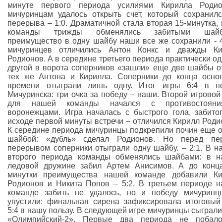
минуте первого периода усилиями Кирилла Родио
мичуринцам удалось открыть счет, который сохранил
перерыва – 1:0. Драматичной стала вторая 15-минутка, 
команды трижды обменялись забитыми шайб
преимущество в одну шайбу наши все же сохранили - 4
мичуринцев отличились Антон Конкс и дважды Ки
Родионов. А в середине третьего периода практически од
другой в ворота соперников «зашли» еще две шайбы о
тех же Антона и Кирилла. Соперники до конца осно
времени отыграли лишь одну. Итог игры 6:4 в по
Мичуринска: три очка за победу – наши. Второй игровой
для нашей команды начался с противостоян
воронежцами. Игра началась с быстрого гола, забито
исходе первой минуты встречи – отличился Кирилл Роди
К середине периода мичуринцы подкрепили почин еще 
шайбой: «дубль» сделал Родионов. Но перед пе
перерывом соперники отыграли одну шайбу. – 2:1. В н
второго периода команды обменялись шайбами: в 
ледовой дружине забил Артем Анисимов. А до конц
минутки преимущества нашей команде добавили Ки
Родионов и Никита Попов – 5:2. В третьем периоде 
команде забить не удалось, но и победу мичурин
упустили: финальная сирена зафиксировала итоговый
5:4 в нашу пользу. В следующей игре мичуринцы сыграли
«Олимпийский-2». Первые два периода не побало