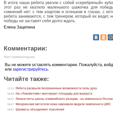
В итоге наши ребята увезли с собой «серебряный» кубо
этот раз не хватило маленького шажочка для побед
сомнений нет: с тем азартом и огоньком в глазах, с ко
ребята занимаются, с тем тренером, который их ведет, 
победы не заставят себя долго ждать.
Елена Зацепина
Комментарии:
Нет комментариев.
Вы не можете оставлять комментарии. Пожалуйста, вой
или
зарегистрируйтесь
.
Читайте также:
Ребята раскрыли безграничные возможности силы духа
12:51
На «Локомотиве» монтируют площадку для воркаута
06/08
Легкоатлеты школы олимпийского резерва - на чемпионате России
30/07
Мичуринские метатели ножа завоевали медали чемпионата ЦФО
28/07
Шахматы объединяют поколения
28/07