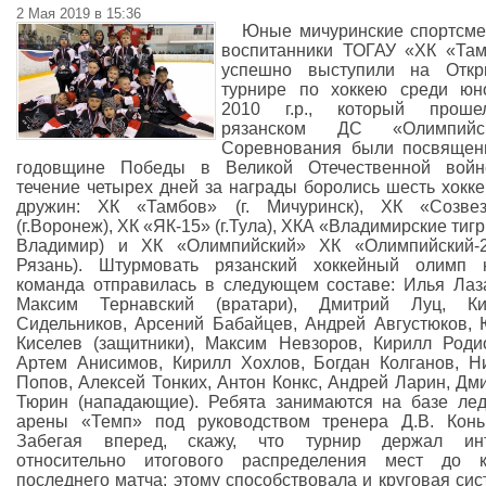
2 Мая 2019 в 15:36
Юные мичуринские спортсм
воспитанники ТОГАУ «ХК «Та
успешно выступили на Откр
турнире по хоккею среди юн
2010 г.р., который прош
рязанском ДС «Олимпийск
Соревнования были посвящен
годовщине Победы в Великой Отечественной войн
течение четырех дней за награды боролись шесть хокк
дружин: ХК «Тамбов» (г. Мичуринск), ХК «Созвез
(г.Воронеж), ХК «ЯК-15» (г.Тула), ХКА «Владимирские тигры
Владимир) и ХК «Олимпийский» ХК «Олимпийский-2
Рязань). Штурмовать рязанский хоккейный олимп 
команда отправилась в следующем составе: Илья Лаз
Максим Тернавский (вратари), Дмитрий Луц, Ки
Сидельников, Арсений Бабайцев, Андрей Августюков,
Киселев (защитники), Максим Невзоров, Кирилл Роди
Артем Анисимов, Кирилл Хохлов, Богдан Колганов, Н
Попов, Алексей Тонких, Антон Конкс, Андрей Ларин, Дм
Тюрин (нападающие). Ребята занимаются на базе ле
арены «Темп» под руководством тренера Д.В. Конь
Забегая вперед, скажу, что турнир держал инт
относительно итогового распределения мест до к
последнего матча: этому способствовала и круговая сис