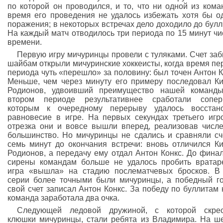
по которой он проводился, и то, что ни одной из кома
время его проведения не удалось избежать хотя бы о
поражения; в некоторых встречах дело доходило до булл
На каждый матч отводилось три периода по 15 минут чи
времени.
Первую игру мичуринцы провели с туляками. Счет за
шайбам открыли мичуринские хоккеисты, когда время пе
периода чуть «перешло» за половину: был точен Антон К
Меньше, чем через минуту его примеру последовал К
Родионов, удвоивший преимущество нашей команды
втором периоде результативнее сработали соперн
которым к очередному перерыву удалось восстано
равновесие в игре. На первых секундах третьего игр
отрезка они и вовсе вышли вперед, реализовав числ
большинство. Но мичуринцы не сдались и сравняли сч
семь минут до окончания встречи: вновь отличился К
Родионов, а передачу ему отдал Антон Конкс. До фина
сирены командам больше не удалось пробить вратар
игра «вышла» на стадию послематчевых бросков. В
серии более точными были мичуринцы, а победный г
свой счет записал Антон Конкс. За победу по буллитам
команда заработала два очка.
Следующей ледовой дружиной, с которой скрес
клюшки мичуринцы, стали ребята из Владимира. На ш