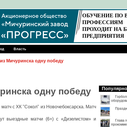
род
Власть
из Мичуринска одну победу
уринска одну победу
Популярн
Горбол
оборудов
матч с ХК "Сокол" из Новочебоксарска. Матч
Праздн
ут выездные матчи (6+) с «Дизелистом» и
Глава 
прокомме