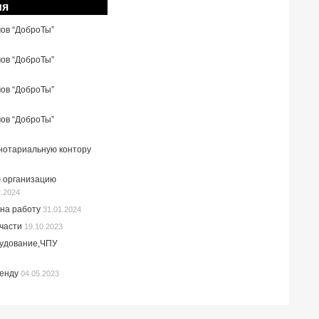
ия
мов “ДоброТы”
мов “ДоброТы”
мов “ДоброТы”
мов “ДоброТы”
 нотариальную контору
 организацию
2.2024
на работу
31.01.2024
пчасти
19.10.2023
рудование,ЧПУ
ренду
04.05.2023