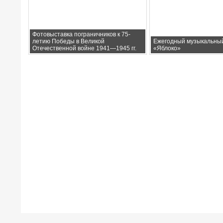
Фотовыставка пограничников к 75-
летию Победы в Великой
Ежегодный музыкальны
Отечественной войне 1941—1945 гг.
«Яблоко»