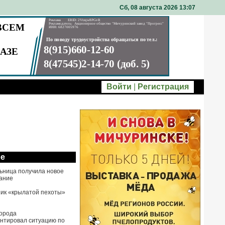
Сб, 08 августа 2026 13
07
Войти
|
Регистрация
ое
ьница получила новое
ание
ик «крылатой пехоты»
города
нтировал ситуацию по