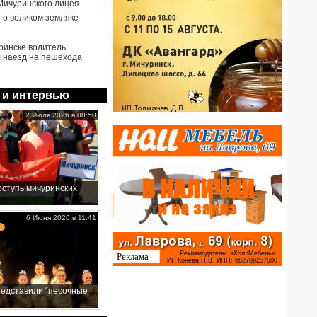
Мичуринского лицея
- о великом земляке
ринске водитель
 наезд на пешехода
 и интервью
2 Июля 2026 в 08:50
ступь мичуринских
6 Июня 2026 в 11:41
редставили “песочные