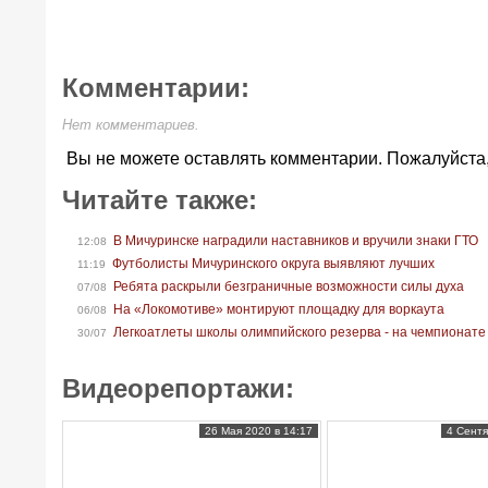
Комментарии:
Нет комментариев.
Вы не можете оставлять комментарии. Пожалуйста
Читайте также:
В Мичуринске наградили наставников и вручили знаки ГТО
12:08
Футболисты Мичуринского округа выявляют лучших
11:19
Ребята раскрыли безграничные возможности силы духа
07/08
На «Локомотиве» монтируют площадку для воркаута
06/08
Легкоатлеты школы олимпийского резерва - на чемпионате
30/07
Видеорепортажи:
26 Мая 2020 в 14:17
4 Сентя