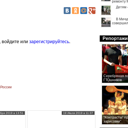
ремонту 
Детям 
В Мичу
совершил
Репортажи
, войдите или
зарегистрируйтесь
.
Серебряная по
ГТОшников
 России
бря 2019 в 13:51
19 Июля 2019 в 11:37
“Контрасты” п
зарисовки”