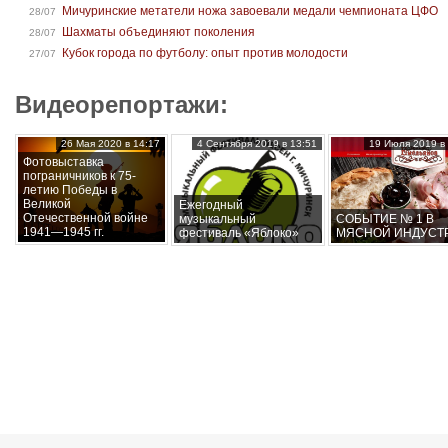
Мичуринские метатели ножа завоевали медали чемпионата ЦФО
28/07
Шахматы объединяют поколения
28/07
Кубок города по футболу: опыт против молодости
27/07
Видеорепортажи:
26 Мая 2020 в 14:17
4 Сентября 2019 в 13:51
19 Июля 2019 в 
Фотовыставка
пограничников к 75-
летию Победы в
Великой
Ежегодный
Отечественной войне
музыкальный
СОБЫТИЕ № 1 В
1941—1945 гг.
фестиваль «Яблоко»
МЯСНОЙ ИНДУСТ