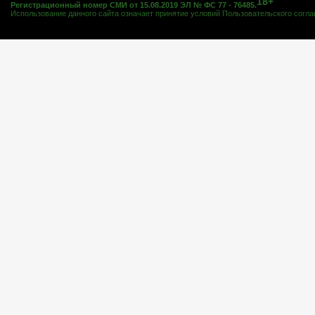
18+
Регистрационный номер СМИ от 15.08.2019 ЭЛ № ФС 77 - 76485.
Использование данного сайта означает принятие условий
Пользовательского согл