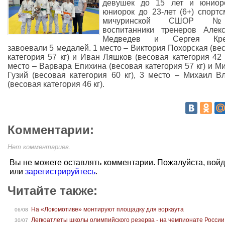
девушек до 15 лет и юниор
юниорок до 23-лет (6+) спорт
мичуринской СШОР 
воспитанники тренеров Алек
Медведев и Сергея Кре
завоевали 5 медалей. 1 место – Виктория Похорская (ве
категория 57 кг) и Иван Ляшков (весовая категория 42 к
место – Варвара Епихина (весовая категория 57 кг) и М
Гузий (весовая категория 60 кг), 3 место – Михаил В
(весовая категория 46 кг).
Комментарии:
Нет комментариев.
Вы не можете оставлять комментарии. Пожалуйста, вой
или
зарегистрируйтесь
.
Читайте также:
На «Локомотиве» монтируют площадку для воркаута
06/08
Легкоатлеты школы олимпийского резерва - на чемпионате России
30/07