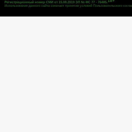
18+
Регистрационный номер СМИ от 15.08.2019 ЭЛ № ФС 77 - 76485.
Использование данного сайта означает принятие условий
Пользовательского согл