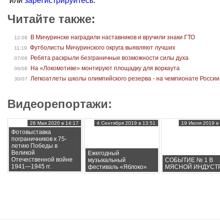
или
зарегистрируйтесь
.
Читайте также:
В Мичуринске наградили наставников и вручили знаки ГТО
12:08
Футболисты Мичуринского округа выявляют лучших
11:19
Ребята раскрыли безграничные возможности силы духа
07/08
На «Локомотиве» монтируют площадку для воркаута
06/08
Легкоатлеты школы олимпийского резерва - на чемпионате России
30/07
Видеорепортажи:
26 Мая 2020 в 14:17
4 Сентября 2019 в 13:51
19 Июля 2019 в 
Фотовыставка
пограничников к 75-
летию Победы в
Великой
Ежегодный
Отечественной войне
музыкальный
СОБЫТИЕ № 1 В
1941—1945 гг.
фестиваль «Яблоко»
МЯСНОЙ ИНДУСТ