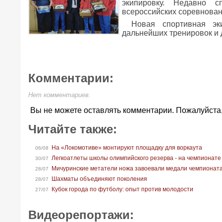
экипировку. Недавно 
всероссийских соревнован
Новая спортивная эк
дальнейших тренировок и 
Комментарии:
Нет комментариев.
Вы не можете оставлять комментарии. Пожалуйста
Читайте также:
На «Локомотиве» монтируют площадку для воркаута
06/08
Легкоатлеты школы олимпийского резерва - на чемпионате
30/07
Мичуринские метатели ножа завоевали медали чемпионат
28/07
Шахматы объединяют поколения
28/07
Кубок города по футболу: опыт против молодости
27/07
Видеорепортажи: