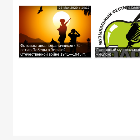
26 Мая 2020 в 14:17
4 Сентя
Фотовыставка пограничников к 75-
летию Победы в Великой
Ежегодный музыкальны
Отечественной войне 1941—1945 гг.
«Яблоко»