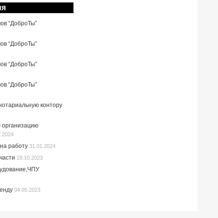
ия
мов “ДоброТы”
мов “ДоброТы”
мов “ДоброТы”
мов “ДоброТы”
 нотариальную контору
 организацию
2.2024
на работу
31.01.2024
пчасти
19.10.2023
рудование,ЧПУ
ренду
04.05.2023