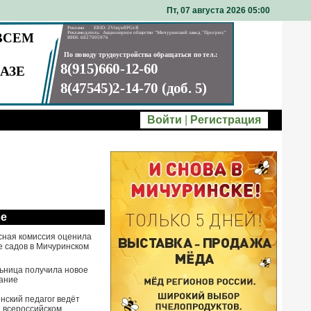
Пт, 07 августа 2026 05
00
Войти
|
Регистрация
ое
сная комиссия оценила
е садов в Мичуринском
ьница получила новое
ание
нский педагог ведёт
а всероссийском