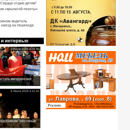
 “Сердце отдаю детям”
ик «крылатой пехоты»
ринске водитель
 наезд на пешехода
 и интервью
2 Июля 2026 в 08:50
ступь мичуринских
6 Июня 2026 в 11:41
редставили “песочные