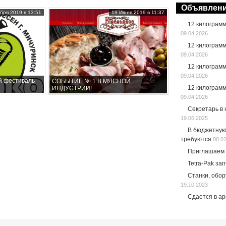
Объявлен
бря 2019 в 13:51
19 Июля 2019 в 11:37
12 килограм
09.04.2026
12 килограм
09.04.2026
12 килограм
09.04.2026
й фестиваль
СОБЫТИЕ № 1 В МЯСНОЙ
12 килограм
ИНДУСТРИИ!
09.04.2026
Секретарь в
19.06.2025
В бюджетную
требуются
08.0
Приглашаем 
Tetra-Pak за
Станки, обо
19.10.2023
Сдается в а