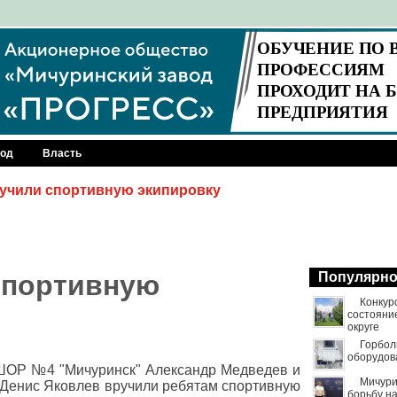
род
Власть
ручили спортивную экипировку
спортивную
Популярн
Конкур
состояни
округе
Горбол
оборудов
ШОР №4 "Мичуринск" Александр Медведев и
Мичури
е Денис Яковлев вручили ребятам спортивную
борьбу н