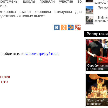
спортсмены школы приняли участие во
конкурсе
иях.
Праздн
ипировка станет хорошим стимулом для
достижения новых высот.
В Мичу
совершил
Репортажи
, войдите или
зарегистрируйтесь
.
Серебряная по
ГТОшников
 России
а ЦФО
“Контрасты” п
зарисовки”