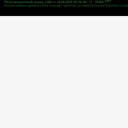
18+
Регистрационный номер СМИ от 15.08.2019 ЭЛ № ФС 77 - 76485.
Использование данного сайта означает принятие условий
Пользовательского согл