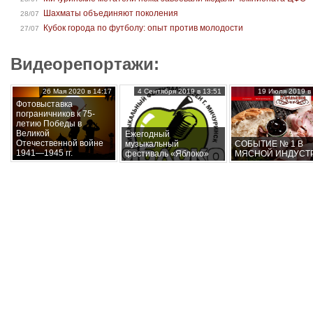
Шахматы объединяют поколения
28/07
Кубок города по футболу: опыт против молодости
27/07
Видеорепортажи:
26 Мая 2020 в 14:17
4 Сентября 2019 в 13:51
19 Июля 2019 в 
Фотовыставка
пограничников к 75-
летию Победы в
Великой
Ежегодный
Отечественной войне
музыкальный
СОБЫТИЕ № 1 В
1941—1945 гг.
фестиваль «Яблоко»
МЯСНОЙ ИНДУСТ