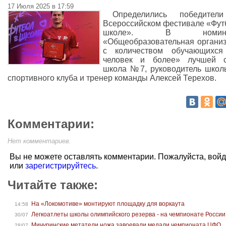
17 Июля 2025 в 17:59
Определились победител
Всероссийском фестивале «Фут
школе». В номина
«Общеобразовательная органи
с количеством обучающихся
человек и более» лучшей с
школа №7, руководитель школ
спортивного клуба и тренер команды Алексей Терехов.
Комментарии:
Нет комментариев.
Вы не можете оставлять комментарии. Пожалуйста, вой
или
зарегистрируйтесь
.
Читайте также:
На «Локомотиве» монтируют площадку для воркаута
14:58
Легкоатлеты школы олимпийского резерва - на чемпионате России
30/07
Мичуринские метатели ножа завоевали медали чемпионата ЦФО
28/07