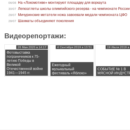
На «Локомотиве» монтируют площадку для воркаута
06/08
Легкоатлеты школы олимпийского резерва - на чемпионате России
30/07
Мичуринские метатели ножа завоевали медали чемпионата ЦФО
28/07
Шахматы объединяют поколения
28/07
Видеорепортажи:
26 Мая 2020 в 14:17
4 Сентября 2019 в 13:51
19 Июля 2019 в 
Фотовыставка
пограничников к 75-
летию Победы в
Великой
Ежегодный
Отечественной войне
музыкальный
СОБЫТИЕ № 1 В
1941—1945 гг.
фестиваль «Яблоко»
МЯСНОЙ ИНДУСТ