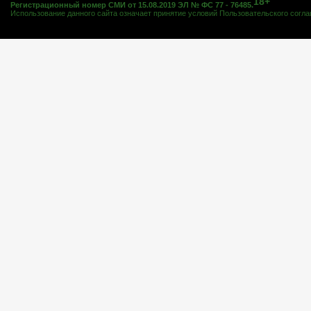
18+
Регистрационный номер СМИ от 15.08.2019 ЭЛ № ФС 77 - 76485.
Использование данного сайта означает принятие условий
Пользовательского согл