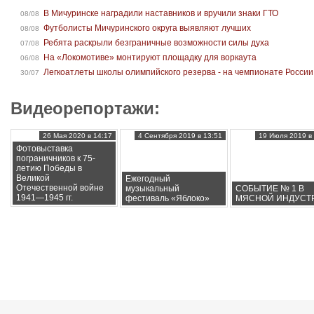
В Мичуринске наградили наставников и вручили знаки ГТО
08/08
Футболисты Мичуринского округа выявляют лучших
08/08
Ребята раскрыли безграничные возможности силы духа
07/08
На «Локомотиве» монтируют площадку для воркаута
06/08
Легкоатлеты школы олимпийского резерва - на чемпионате России
30/07
Видеорепортажи:
26 Мая 2020 в 14:17
4 Сентября 2019 в 13:51
19 Июля 2019 в 
Фотовыставка
пограничников к 75-
летию Победы в
Великой
Ежегодный
Отечественной войне
музыкальный
СОБЫТИЕ № 1 В
1941—1945 гг.
фестиваль «Яблоко»
МЯСНОЙ ИНДУСТ