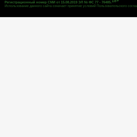
18+
Регистрационный номер СМИ от 15.08.2019 ЭЛ № ФС 77 - 76485.
Использование данного сайта означает принятие условий
Пользовательского согл