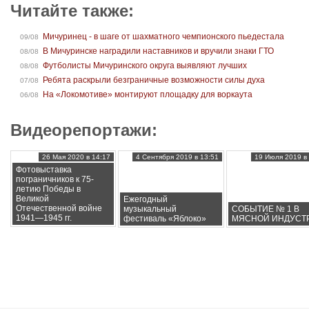
Читайте также:
Мичуринец - в шаге от шахматного чемпионского пьедестала
09/08
В Мичуринске наградили наставников и вручили знаки ГТО
08/08
Футболисты Мичуринского округа выявляют лучших
08/08
Ребята раскрыли безграничные возможности силы духа
07/08
На «Локомотиве» монтируют площадку для воркаута
06/08
Видеорепортажи:
26 Мая 2020 в 14:17
4 Сентября 2019 в 13:51
19 Июля 2019 в 
Фотовыставка
пограничников к 75-
летию Победы в
Великой
Ежегодный
Отечественной войне
музыкальный
СОБЫТИЕ № 1 В
1941—1945 гг.
фестиваль «Яблоко»
МЯСНОЙ ИНДУСТ