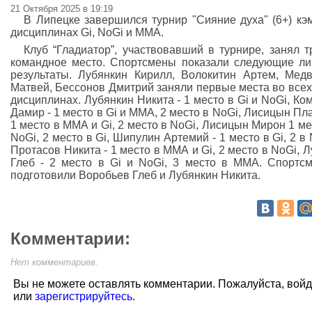
21 Октября 2025 в 19:19
В Липецке завершился турнир "Сияние духа" (6+) кэ
дисциплинах Gi, NoGi и ММА.
Клуб “Гладиатор”, участвовавший в турнире, занял т
командное место. Спортсмены показали следующие л
результаты. Лубянкин Кирилл, Волокитин Артем, Мед
Матвей, Бессонов Дмитрий заняли первые места во всех
дисциплинах. Лубянкин Никита - 1 место в Gi и NoGi, Ко
Дамир - 1 место в Gi и ММА, 2 место в NoGi, Лисицын Пла
1 место в ММА и Gi, 2 место в NoGi, Лисицын Мирон 1 ме
NoGi, 2 место в Gi, Шипулин Артемий - 1 место в Gi, 2 в 
Протасов Никита - 1 место в ММА и Gi, 2 место в NoGi, 
Глеб - 2 место в Gi и NoGi, 3 место в MMA. Спортс
подготовили Воробьев Глеб и Лубянкин Никита.
Комментарии:
Нет комментариев.
Вы не можете оставлять комментарии. Пожалуйста, вой
или
зарегистрируйтесь
.