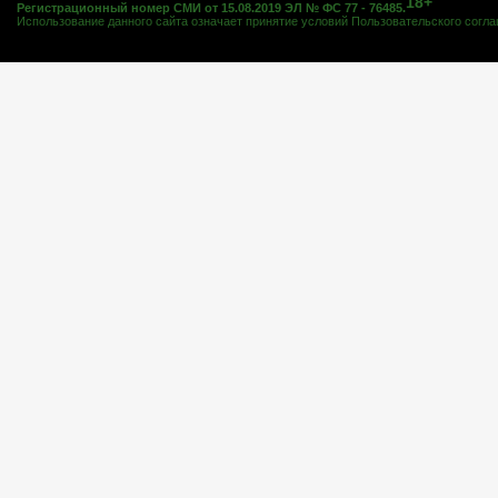
18+
Регистрационный номер СМИ от 15.08.2019 ЭЛ № ФС 77 - 76485.
Использование данного сайта означает принятие условий
Пользовательского согл