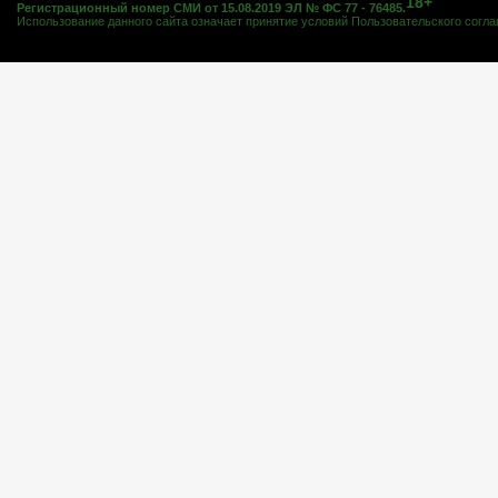
18+
Регистрационный номер СМИ от 15.08.2019 ЭЛ № ФС 77 - 76485.
Использование данного сайта означает принятие условий
Пользовательского согл