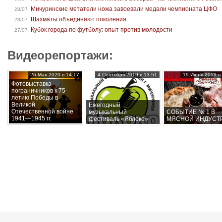
Мичуринские метатели ножа завоевали медали чемпионата ЦФО
28/07
Шахматы объединяют поколения
28/07
Кубок города по футболу: опыт против молодости
27/07
Видеорепортажи:
26 Мая 2020 в 14:17
4 Сентября 2019 в 13:51
19 Июля 2019 в 
Фотовыставка
пограничников к 75-
летию Победы в
Великой
Ежегодный
Отечественной войне
музыкальный
СОБЫТИЕ № 1 В
1941—1945 гг.
фестиваль «Яблоко»
МЯСНОЙ ИНДУСТ