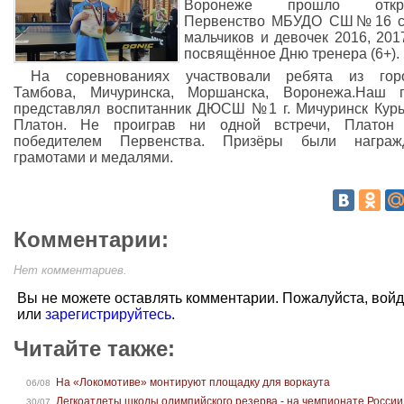
Воронеже прошло откр
Первенство МБУДО СШ№16 с
мальчиков и девочек 2016, 2017 
посвящённое Дню тренера (6+).
На соревнованиях участвовали ребята из горо
Тамбова, Мичуринска, Моршанска, Воронежа.Наш г
представлял воспитанник ДЮСШ №1 г. Мичуринск Кур
Платон. Не проиграв ни одной встречи, Платон 
победителем Первенства. Призёры были награж
грамотами и медалями.
Комментарии:
Нет комментариев.
Вы не можете оставлять комментарии. Пожалуйста, вой
или
зарегистрируйтесь
.
Читайте также:
На «Локомотиве» монтируют площадку для воркаута
06/08
Легкоатлеты школы олимпийского резерва - на чемпионате России
30/07