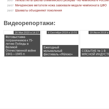
Легкоатлеты школы олимпийского резерва - на чемпионате России
30/07
Мичуринские метатели ножа завоевали медали чемпионата ЦФО
28/07
Шахматы объединяют поколения
28/07
Видеорепортажи:
26 Мая 2020 в 14:17
4 Сентября 2019 в 13:51
19 Июля 2019 в 
Фотовыставка
пограничников к 75-
летию Победы в
Великой
Ежегодный
Отечественной войне
музыкальный
СОБЫТИЕ № 1 В
1941—1945 гг.
фестиваль «Яблоко»
МЯСНОЙ ИНДУСТ