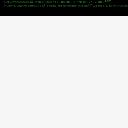
18+
Регистрационный номер СМИ от 15.08.2019 ЭЛ № ФС 77 - 76485.
Использование данного сайта означает принятие условий
Пользовательского согл