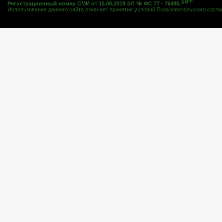
18+
Регистрационный номер СМИ от 15.08.2019 ЭЛ № ФС 77 - 76485.
Использование данного сайта означает принятие условий
Пользовательского согл