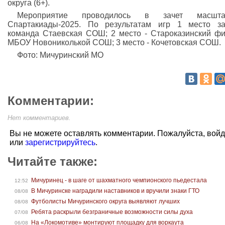
округа (6+).
Мероприятие проводилось в зачет масшта
Спартакиады-2025. По результатам игр 1 место з
команда Стаевская СОШ; 2 место - Староказинский ф
МБОУ Новониколькой СОШ; 3 место - Кочетовская СОШ.
Фото: Мичуринский МО
Комментарии:
Нет комментариев.
Вы не можете оставлять комментарии. Пожалуйста, вой
или
зарегистрируйтесь
.
Читайте также:
Мичуринец - в шаге от шахматного чемпионского пьедестала
12:52
В Мичуринске наградили наставников и вручили знаки ГТО
08/08
Футболисты Мичуринского округа выявляют лучших
08/08
Ребята раскрыли безграничные возможности силы духа
07/08
На «Локомотиве» монтируют площадку для воркаута
06/08