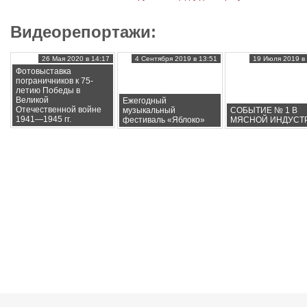
Видеорепортажи:
26 Мая 2020 в 14:17
4 Сентября 2019 в 13:51
19 Июля 2019 в 
Фотовыставка
пограничников к 75-
летию Победы в
Великой
Ежегодный
Отечественной войне
музыкальный
СОБЫТИЕ № 1 В
1941—1945 гг.
фестиваль «Яблоко»
МЯСНОЙ ИНДУСТ