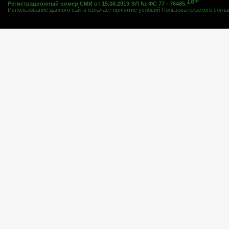
18+
Регистрационный номер СМИ от 15.08.2019 ЭЛ № ФС 77 - 76485.
Использование данного сайта означает принятие условий
Пользовательского согл