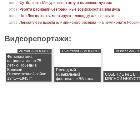
Футболисты Мичуринского округа выявляют лучших
08/08
Ребята раскрыли безграничные возможности силы духа
07/08
На «Локомотиве» монтируют площадку для воркаута
06/08
Легкоатлеты школы олимпийского резерва - на чемпионате России
30/07
Видеорепортажи:
26 Мая 2020 в 14:17
4 Сентября 2019 в 13:51
19 Июля 2019 в 
Фотовыставка
пограничников к 75-
летию Победы в
Великой
Ежегодный
Отечественной войне
музыкальный
СОБЫТИЕ № 1 В
1941—1945 гг.
фестиваль «Яблоко»
МЯСНОЙ ИНДУСТ