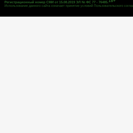
18+
Регистрационный номер СМИ от 15.08.2019 ЭЛ № ФС 77 - 76485.
Использование данного сайта означает принятие условий
Пользовательского согл