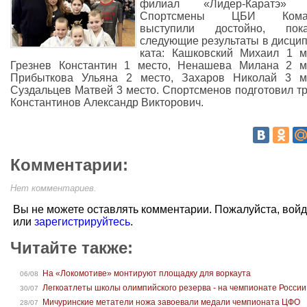
филиал «Лидер-Каратэ» (
Спортсмены ЦБИ Кома
выступили достойно, пока
следующие результаты в дисци
ката: Кашковский Михаил 1 м
Грезнев Константин 1 место, Ненашева Милана 2 м
Прибыткова Ульяна 2 место, Захаров Николай 3 м
Суздальцев Матвей 3 место. Спортсменов подготовил т
Константинов Александр Викторович.
Комментарии:
Нет комментариев.
Вы не можете оставлять комментарии. Пожалуйста, вой
или
зарегистрируйтесь
.
Читайте также:
На «Локомотиве» монтируют площадку для воркаута
06/08
Легкоатлеты школы олимпийского резерва - на чемпионате России
30/07
Мичуринские метатели ножа завоевали медали чемпионата ЦФО
28/07