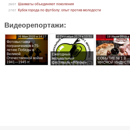
Шахматы объединяют поколения
28/07
Кубок города по футболу: опыт против молодости
27/07
Видеорепортажи:
26 Мая 2020 в 14:17
4 Сентября 2019 в 13:51
19 Июля 2019 в 
Фотовыставка
пограничников к 75-
летию Победы в
Великой
Ежегодный
Отечественной войне
музыкальный
СОБЫТИЕ № 1 В
1941—1945 гг.
фестиваль «Яблоко»
МЯСНОЙ ИНДУСТ