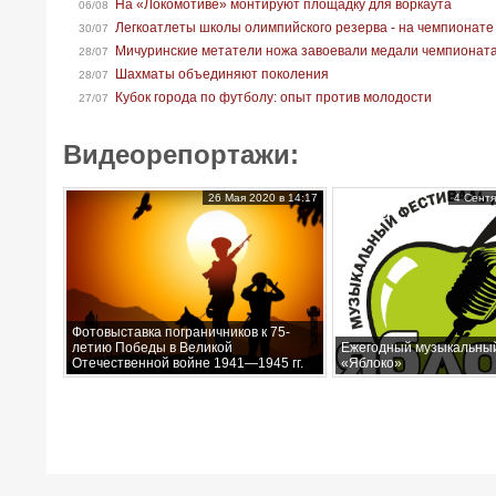
На «Локомотиве» монтируют площадку для воркаута
06/08
Легкоатлеты школы олимпийского резерва - на чемпионате
30/07
Мичуринские метатели ножа завоевали медали чемпионат
28/07
Шахматы объединяют поколения
28/07
Кубок города по футболу: опыт против молодости
27/07
Видеорепортажи:
26 Мая 2020 в 14:17
4 Сентя
Фотовыставка пограничников к 75-
летию Победы в Великой
Ежегодный музыкальны
Отечественной войне 1941—1945 гг.
«Яблоко»