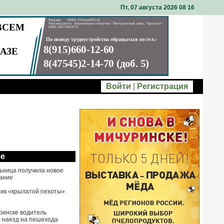
Пт, 07 августа 2026 08
:
16
Войти
|
Регистрация
ое
ьница получила новое
ание
ик «крылатой пехоты»
ринске водитель
 наезд на пешехода