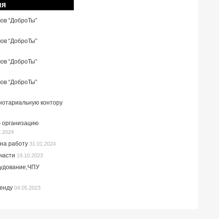
ия
мов “ДоброТы”
мов “ДоброТы”
мов “ДоброТы”
мов “ДоброТы”
 нотариальную контору
 организацию
2.2024
на работу
31.01.2024
пчасти
19.10.2023
рудование,ЧПУ
ренду
04.05.2023