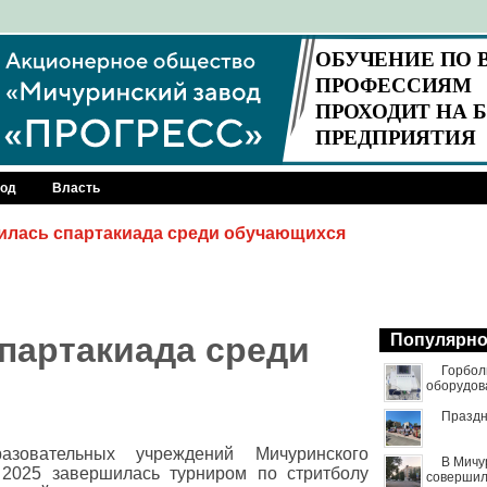
род
Власть
шилась спартакиада среди обучающихся
спартакиада среди
Популярн
Горбол
оборудов
Праздн
азовательных учреждений Мичуринского
В Мичу
 2025 завершилась турниром по стритболу
совершил