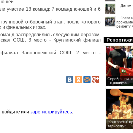
ношей.
Детям 
ли участие 13 команд: 7 команд юношей и 6
Глава 
групповой отборочный этап, после которого
прокомме
ремонту 
 и финальных играх.
 команд распределились следующим образом:
вская СОШ, 3 место - Круглинский филиал
Репортажи
 филиал Заворонежской СОШ, 2 место -
Серебряная по
ГТОшников
, войдите или
зарегистрируйтесь
.
“Контрасты” п
зарисовки”