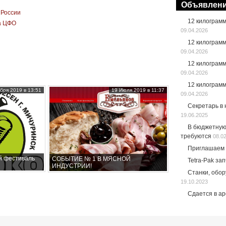
Объявлен
 России
12 килограм
а ЦФО
09.04.2026
12 килограм
09.04.2026
12 килограм
09.04.2026
12 килограм
бря 2019 в 13:51
19 Июля 2019 в 11:37
09.04.2026
Секретарь в
19.06.2025
В бюджетную
требуются
08.0
Приглашаем 
й фестиваль
СОБЫТИЕ № 1 В МЯСНОЙ
Tetra-Pak за
ИНДУСТРИИ!
Станки, обо
19.10.2023
Сдается в а