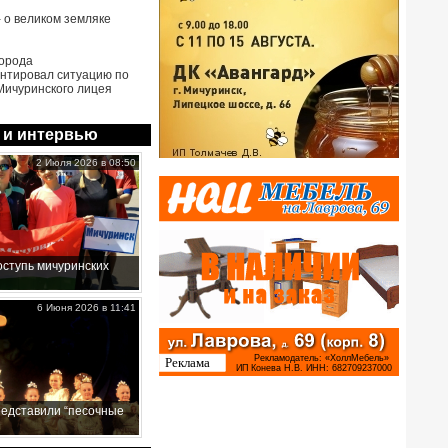
- о великом земляке
города
нтировал ситуацию по
Мичуринского лицея
 и интервью
2 Июля 2026 в 08:50
ступь мичуринских
6 Июня 2026 в 11:41
редставили “песочные