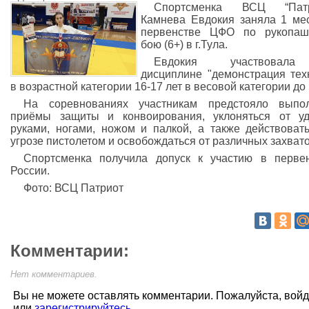
Спортсменка ВСЦ “Патр
Камнева Евдокия заняла 1 ме
первенстве ЦФО по рукопаш
бою (6+) в г.Тула.
Евдокия участвовал
дисциплине "демонстрация тех
в возрастной категории 16-17 лет в весовой категории до 5
На соревнованиях участникам предстояло выпол
приёмы защиты и конвоирования, уклоняться от у
руками, ногами, ножом и палкой, а также действоват
угрозе пистолетом и освобождаться от различных захвато
Спортсменка получила допуск к участию в перве
России.
Фото: ВСЦ Патриот
Комментарии:
Нет комментариев.
Вы не можете оставлять комментарии. Пожалуйста, вой
или
зарегистрируйтесь
.