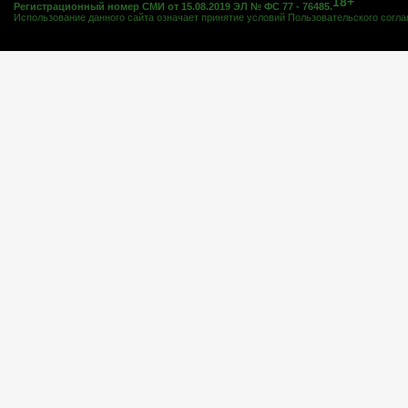
18+
Регистрационный номер СМИ от 15.08.2019 ЭЛ № ФС 77 - 76485.
Использование данного сайта означает принятие условий
Пользовательского согл