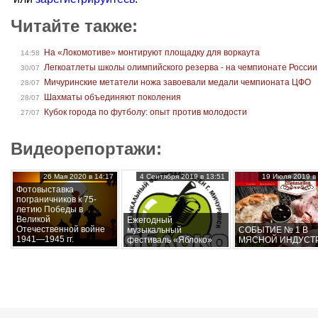
Читайте также:
На «Локомотиве» монтируют площадку для воркаута
14:58
Легкоатлеты школы олимпийского резерва - на чемпионате России
30/07
Мичуринские метатели ножа завоевали медали чемпионата ЦФО
28/07
Шахматы объединяют поколения
28/07
Кубок города по футболу: опыт против молодости
27/07
Видеорепортажи:
26 Мая 2020 в 14:17
4 Сентября 2019 в 13:51
19 Июля 2019 в 
Фотовыставка
пограничников к 75-
летию Победы в
Великой
Ежегодный
Отечественной войне
музыкальный
СОБЫТИЕ № 1 В
1941—1945 гг.
фестиваль «Яблоко»
МЯСНОЙ ИНДУСТ