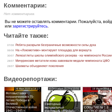
Комментарии:
Нет комментариев.
Вы не можете оставлять комментарии. Пожалуйста, вой
или
зарегистрируйтесь
.
Читайте также:
Ребята раскрыли безграничные возможности силы духа
07/08
На «Локомотиве» монтируют площадку для воркаута
06/08
Легкоатлеты школы олимпийского резерва - на чемпионате России
30/07
Мичуринские метатели ножа завоевали медали чемпионата ЦФО
28/07
Шахматы объединяют поколения
28/07
Видеорепортажи:
26 Мая 2020 в 14:17
4 Сентября 2019 в 13:51
19 Июля 2019 в 
Фотовыставка
пограничников к 75-
летию Победы в
Великой
Ежегодный
Отечественной войне
музыкальный
СОБЫТИЕ № 1 В
1941—1945 гг.
фестиваль «Яблоко»
МЯСНОЙ ИНДУСТ