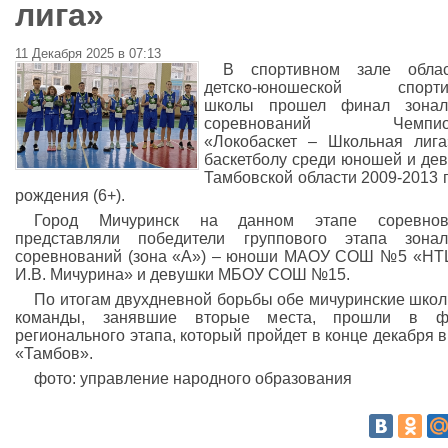
лига»
11 Декабря 2025 в 07:13
В спортивном зале облас
детско-юношеской спорти
школы прошел финал зонал
соревнований Чемпио
«Локобаскет – Школьная лиг
баскетболу среди юношей и де
Тамбовской области 2009-2013 
рождения (6+).
Город Мичуринск на данном этапе соревнов
представляли победители группового этапа зонал
соревнований (зона «А») – юноши МАОУ СОШ №5 «НТ
И.В. Мичурина» и девушки МБОУ СОШ №15.
По итогам двухдневной борьбы обе мичуринские шко
команды, занявшие вторые места, прошли в ф
регионального этапа, который пройдет в конце декабря 
«Тамбов».
фото: управление народного образования