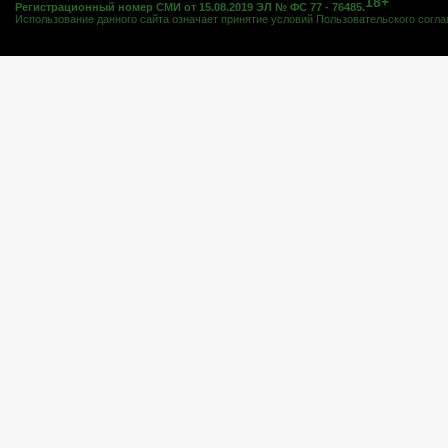
18+
Регистрационный номер СМИ от 15.08.2019 ЭЛ № ФС 77 - 76485.
Использование данного сайта означает принятие условий
Пользовательского согл