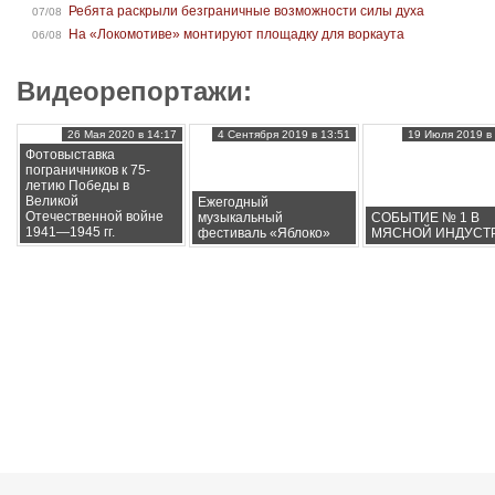
Ребята раскрыли безграничные возможности силы духа
07/08
На «Локомотиве» монтируют площадку для воркаута
06/08
Видеорепортажи:
26 Мая 2020 в 14:17
4 Сентября 2019 в 13:51
19 Июля 2019 в 
Фотовыставка
пограничников к 75-
летию Победы в
Великой
Ежегодный
Отечественной войне
музыкальный
СОБЫТИЕ № 1 В
1941—1945 гг.
фестиваль «Яблоко»
МЯСНОЙ ИНДУСТ