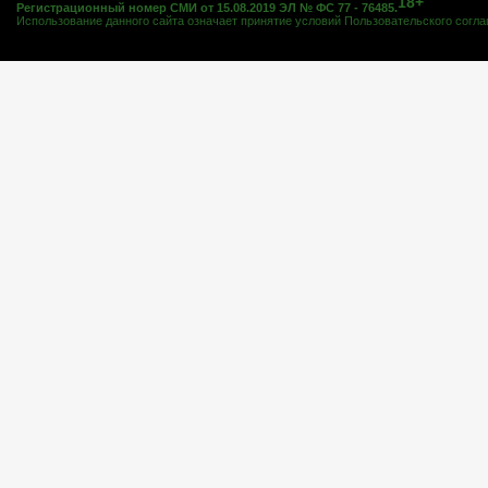
18+
Регистрационный номер СМИ от 15.08.2019 ЭЛ № ФС 77 - 76485.
Использование данного сайта означает принятие условий
Пользовательского согл