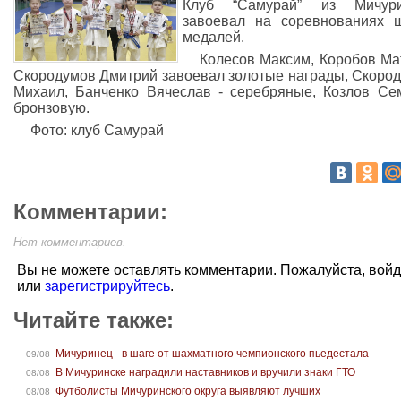
Клуб “Самурай” из Мичури
завоевал на соревнованиях 
медалей.
Колесов Максим, Коробов Ма
Скородумов Дмитрий завоевал золотые награды, Скоро
Михаил, Банченко Вячеслав - серебряные, Козлов Се
бронзовую.
Фото: клуб Самурай
Комментарии:
Нет комментариев.
Вы не можете оставлять комментарии. Пожалуйста, вой
или
зарегистрируйтесь
.
Читайте также:
Мичуринец - в шаге от шахматного чемпионского пьедестала
09/08
В Мичуринске наградили наставников и вручили знаки ГТО
08/08
Футболисты Мичуринского округа выявляют лучших
08/08